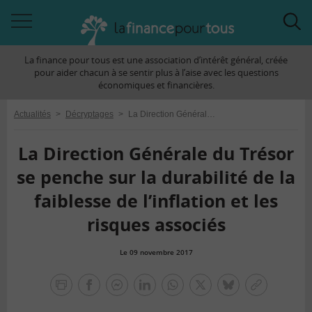
Accéder
Acc
à
à
La finance pour tous est une association d’intérêt général, créée
la
la
pour aider chacun à se sentir plus à l’aise avec les questions
navigation
rec
économiques et financières.
Actualités
>
Décryptages
>
La Direction Générale du Trésor se penche sur la durabilité de la faiblesse de l’inflation et les risques associés
La Direction Générale du Trésor
se penche sur la durabilité de la
faiblesse de l’inflation et les
risques associés
Le 09 novembre 2017
la
finance
facebook
facebook
Linkedin
Whatsapp
Twitter
bluesky
Copier
pour
messenger
le
tous