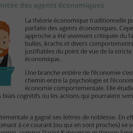
limitée des agents économiques
La théorie économique traditionnelle pos
parfaite des agents économiques. Cepe
approche a été vivement critiquée du fa
bulles, krachs et divers comportements
justifiables du point de vue de la stricte
économique.
Une branche entière de l’économie s’es
chemin entre la psychologie et l’écono
économie comportementale. Elle étudie
iais cognitifs ou les actions qui pourraient semb
mentale a gagné ses lettres de noblesse. En eff
nant à ce courant (ou qui en sont proches) se s
conomie, comme Daniel Kahneman et Vernon Smith