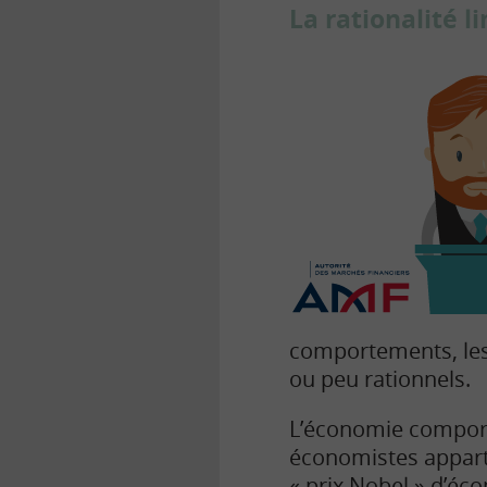
La rationalité 
comportements, les b
ou peu rationnels.
L’économie comporte
économistes apparte
« prix Nobel » d’é