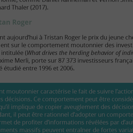
hard Thaler (2017).
stan Roger
nt aujourd’hui à Tristan Roger le prix du jeune c
ent sur le comportement moutonnier des investi
intitulée (
What drives the herding behavior of indi
xime Merli, porte sur 87 373 investisseurs françai
 étudié entre 1996 et 2006.
moutonnier caractérise le fait de suivre l’actio
es décisions. Ce comportement peut être consi
squ’il implique de copier aveuglement des décisio
dant, il peut être rationnel d’adopter un compo
ermet de profiter d’informations révélées par d’a
ments massifs peuvent entraîner de fortes variat