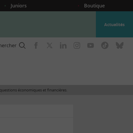
Juniors
Boutique
Actualités
hercher
nce
es questions économiques et financières.
gogique
ent
nce