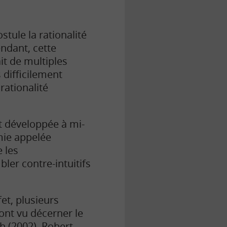
tule la rationalité
ndant, cette
it de multiples
 difficilement
 rationalité
t développée à mi-
mie appelée
 les
ler contre-intuitifs
et, plusieurs
ont vu décerner le
 (2002), Robert