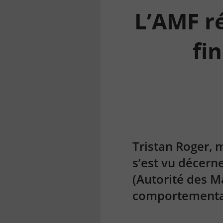
L’AMF r
fi
la
finance
pour
tous
Tristan Roger, 
s’est vu décern
(Autorité des M
comportemental