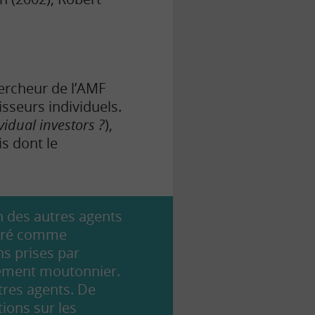
hercheur de l’AMF
sseurs individuels.
vidual investors
?
),
s dont le
n des autres agents
déré comme
ns prises par
rtement moutonnier.
utres agents. De
ions sur les