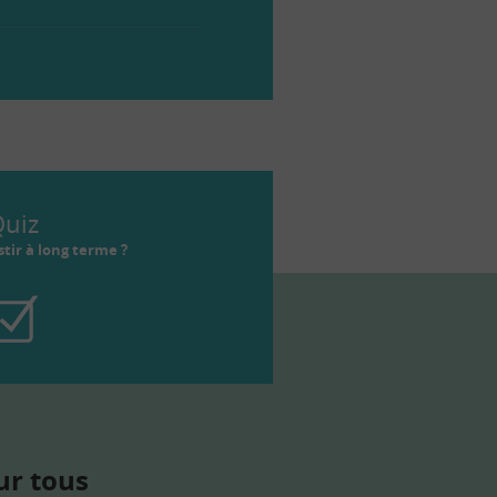
uiz
tir à long terme ?
ur tous