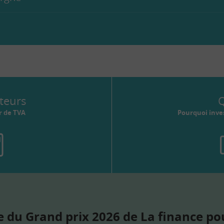
teurs
Q
r de TVA
Pourquoi inves
 du Grand prix 2026 de La finance po