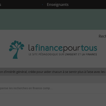
s
Enseignants
Rec
La
fina
pour
tous
-
Le
n d’intérêt général, créée pour aider chacun à se sentir plus à l’aise avec l
site
péda
sur
L’AMF récompense les recherches en finance comportementale
l'arg
et
la
fina