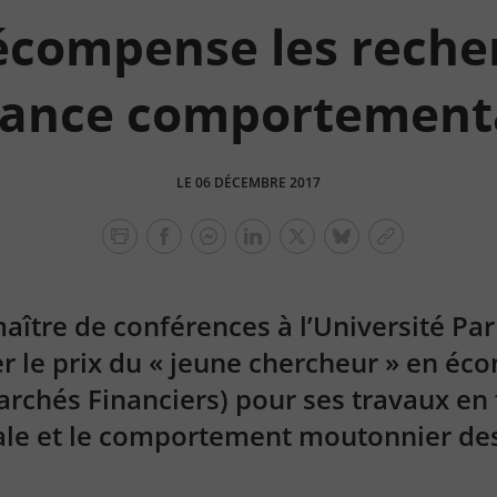
écompense les reche
nance comportement
LE 06 DÉCEMBRE 2017
facebook
facebook
Linkedin
Twitter
bluesky
Copier
messenger
le
lien
maître de conférences à l’Université Pa
er le prix du « jeune chercheur » en éc
archés Financiers) pour ses travaux en
e et le comportement moutonnier des 