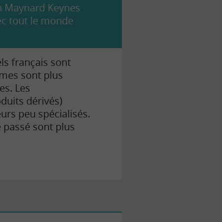
ohn Maynard Keynes
vec tout le monde
ls français sont
mes sont plus
es. Les
duits dérivés)
rs peu spécialisés.
e passé sont plus