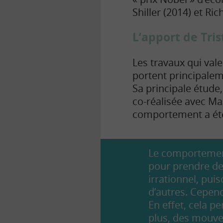
Shiller (2014) et Ric
L’apport de Tri
Les travaux qui vale
portent principalem
Sa principale étude, 
co-réalisée avec Ma
comportement a été
Le comportement 
pour prendre d
irrationnel, pui
d’autres. Cepen
En effet, cela p
plus, des mouve