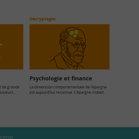
Décryptages
Psychologie et finance
et de grande
La dimension comportementale de l’épargne
lusieurs
est aujourd’hui reconnue. L’épargne n’obéit
pas seulement à des critères...
argne