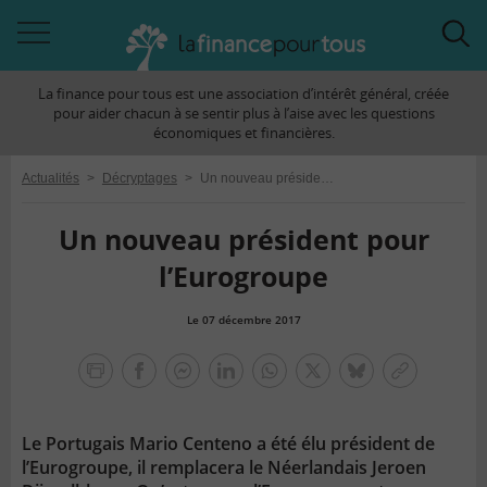
Accéder
Acc
à
à
La finance pour tous est une association d’intérêt général, créée
la
la
pour aider chacun à se sentir plus à l’aise avec les questions
navigation
rec
économiques et financières.
Actualités
>
Décryptages
>
Un nouveau président pour l’Eurogroupe
Un nouveau président pour
l’Eurogroupe
Le 07 décembre 2017
la
finance
facebook
facebook
Linkedin
Whatsapp
Twitter
bluesky
Copier
pour
messenger
le
tous
lien
Le Portugais Mario Centeno a été élu président de
l’Eurogroupe, il remplacera le Néerlandais Jeroen