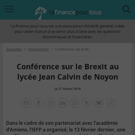
Accéder
Acc
à
à
La finance pour tous est une association d’intérêt général, créée
la
la
pour aider chacun à se sentir plus à l’aise avec les questions
navigation
rec
économiques et financières.
Actualités
>
Enseignants
>
Conférence sur le Brexit au lycée Jean Calvin de Noyon
Conférence sur le Brexit au
lycée Jean Calvin de Noyon
Le 27 février 2018
la
finance
facebook
facebook
Linkedin
Whatsapp
Twitter
bluesky
Copier
pour
messenger
le
tous
lien
Dans le cadre de son partenariat avec l’académie
d’Amiens, l’IEFP a organisé, le 13 février dernier, une