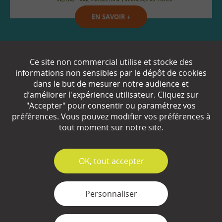
EN SAVOIR
+
Qui sommes-nous ?
Ce site non commercial utilise et stocke des
informations non sensibles par le dépôt de cookies
Partenaires
dans le but de mesurer notre audience et
d’améliorer l'expérience utilisateur. Cliquez sur
Espace Presse
"Accepter" pour consentir ou paramétrez vos
préférences. Vous pouvez modifier vos préférences à
Plan du site
tout moment sur notre site.
Contact
Mentions légales
✓
OK, tout accepter
Gestion des cookies
Personnaliser