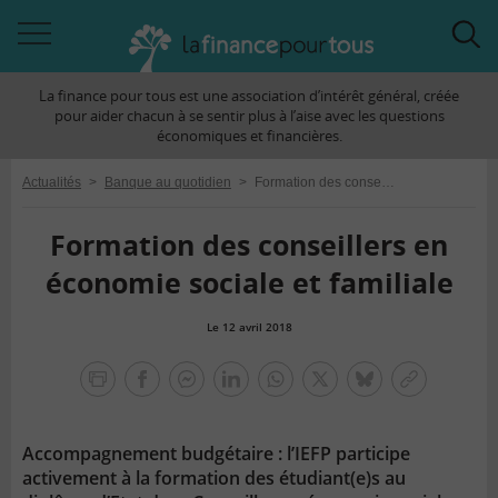
Accéder
Acc
à
à
La finance pour tous est une association d’intérêt général, créée
la
la
pour aider chacun à se sentir plus à l’aise avec les questions
navigation
rec
économiques et financières.
Actualités
>
Banque au quotidien
>
Formation des conseillers en économie sociale et familiale
Formation des conseillers en
économie sociale et familiale
Le 12 avril 2018
la
finance
facebook
facebook
Linkedin
Whatsapp
Twitter
bluesky
Copier
pour
messenger
le
tous
lien
Accompagnement budgétaire : l’IEFP participe
activement à la formation des étudiant(e)s au