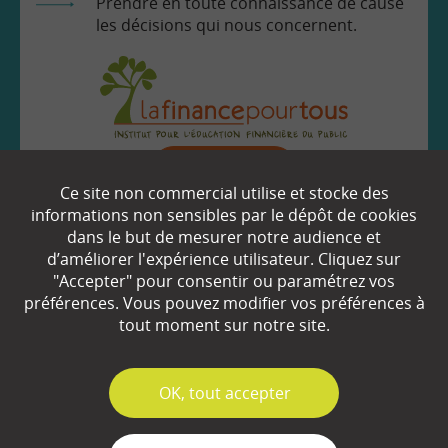
Prendre en toute connaissance de cause
les décisions qui nous concernent.
EN SAVOIR
+
Ce site non commercial utilise et stocke des
informations non sensibles par le dépôt de cookies
dans le but de mesurer notre audience et
Qui sommes-nous ?
d’améliorer l'expérience utilisateur. Cliquez sur
"Accepter" pour consentir ou paramétrez vos
Partenaires
préférences. Vous pouvez modifier vos préférences à
tout moment sur notre site.
Espace Presse
Plan du site
✓
OK, tout accepter
Contact