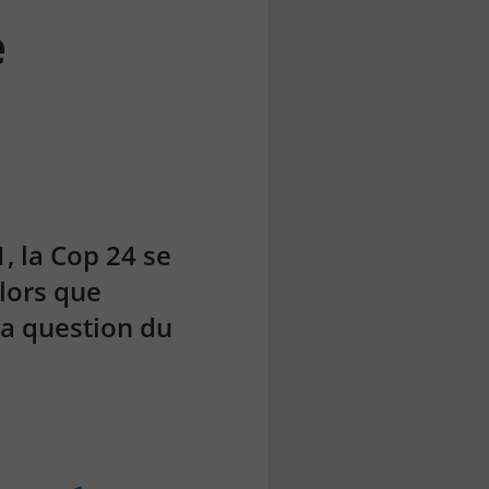
e
1, la Cop 24 se
lors que
la question du