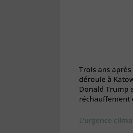
la
finance
pour
tous
Trois ans après 
déroule à Katow
Donald Trump af
réchauffement 
L’urgence clima