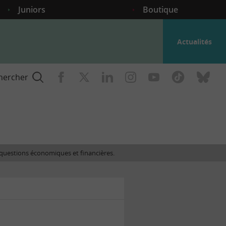
Juniors
Boutique
Actualités
hercher
nce
es questions économiques et financières.
gogique
ent
nce