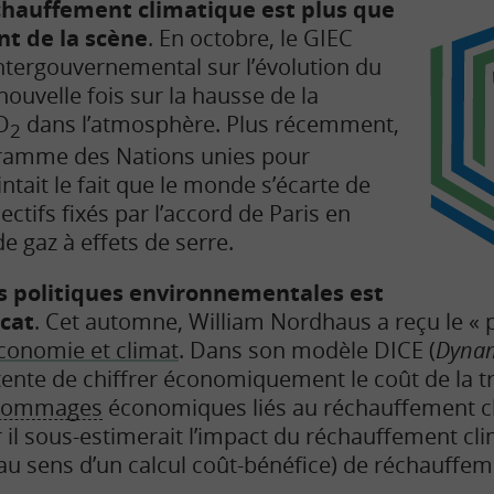
chauffement climatique est plus que
nt de la scène
. En octobre, le GIEC
ntergouvernemental sur l’évolution du
 nouvelle fois sur la hausse de la
O
dans l’atmosphère. Plus récemment,
2
ramme des Nations unies pour
tait le fait que le monde s’écarte de
ectifs fixés par l’accord de Paris en
e gaz à effets de serre.
es politiques environnementales est
cat
. Cet automne, William Nordhaus a reçu le « 
économie et climat
. Dans son modèle DICE (
Dynam
l tente de chiffrer économiquement le coût de la t
ommages
économiques liés au réchauffement c
r il sous-estimerait l’impact du réchauffement cli
(au sens d’un calcul coût-bénéfice) de réchauffem