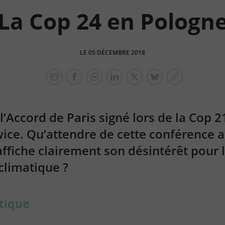
La Cop 24 en Pologn
LE 05 DÉCEMBRE 2018
facebook
facebook
Linkedin
Twitter
bluesky
Copier
messenger
le
lien
l’Accord de Paris signé lors de la Cop 2
ice. Qu’attendre de cette conférence a
fiche clairement son désintérêt pour 
climatique ?
tique