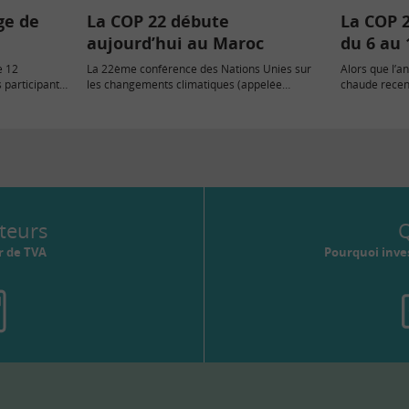
ge de
La COP 22 débute
La COP 2
aujourd’hui au Maroc
du 6 au
e 12
La 22ème conférence des Nations Unies sur
Alors que l’a
 participants
les changements climatiques (appelée
chaude recen
communément « COP ») a lieu du 7 au…
que les Etats
teurs
Q
r de TVA
Pourquoi inves