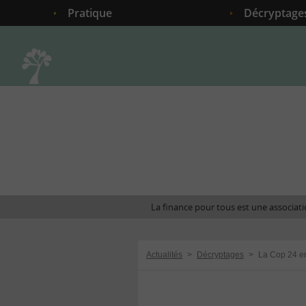
Pratique
Décryptage
Accueil
La finance pour tous est une associatio
Actualités
>
Décryptages
>
La Cop 24 e