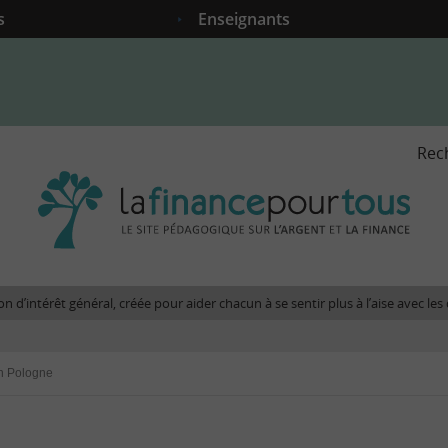
s
Enseignants
Rec
La
fina
pour
tous
-
Le
n d’intérêt général, créée pour aider chacun à se sentir plus à l’aise avec l
site
péda
sur
n Pologne
l'arg
et
la
fina