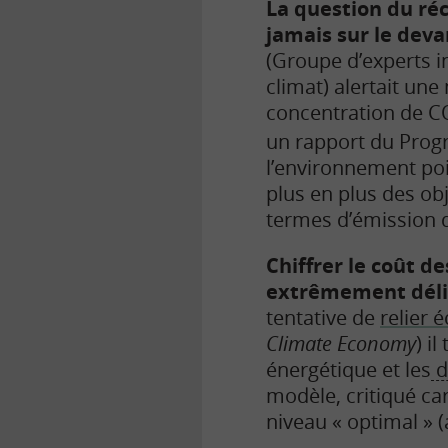
La question du ré
jamais sur le deva
(Groupe d’experts i
climat) alertait une
concentration de C
un rapport du Prog
l’environnement poin
plus en plus des obj
termes d’émission d
Chiffrer le coût d
extrêmement déli
tentative de
relier 
Climate Economy
) i
énergétique et les
d
modèle, critiqué ca
niveau « optimal » 