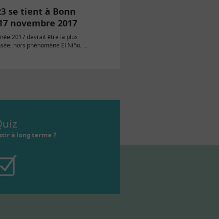
3 se tient à Bonn
 17 novembre 2017
nnée 2017 devrait être la plus
sée, hors phénomène El Niño, et
-Unis…
uiz
tir à long terme ?