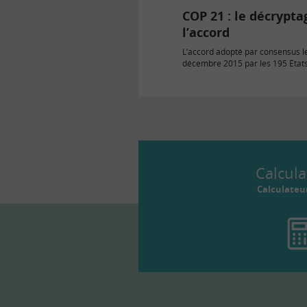
COP 21 : le décrypta
l’accord
L’accord adopté par consensus l
décembre 2015 par les 195 États
à la 21ème conférence de…
Calcula
Calculateu