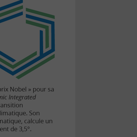
prix Nobel » pour sa
ic Integrated
ransition
limatique. Son
matique, calcule un
ent de 3,5°.