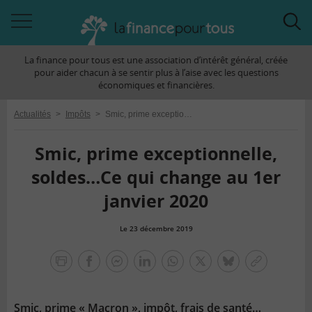
Accéder
Acc
à
à
La finance pour tous est une association d’intérêt général, créée
la
la
pour aider chacun à se sentir plus à l’aise avec les questions
navigation
rec
économiques et financières.
Actualités
>
Impôts
>
Smic, prime exceptionnelle, soldes…Ce qui change au 1er janvier 2020
Smic, prime exceptionnelle,
soldes…Ce qui change au 1er
janvier 2020
Le 23 décembre 2019
la
finance
facebook
facebook
Linkedin
Whatsapp
Twitter
bluesky
Copier
pour
messenger
le
tous
lien
Smic, prime « Macron », impôt, frais de santé…