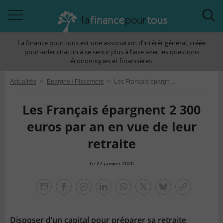
Accéder
Acc
à
à
La finance pour tous est une association d’intérêt général, créée
la
la
pour aider chacun à se sentir plus à l’aise avec les questions
navigation
rec
économiques et financières.
Actualités
>
Épargne / Placement
>
Les Français épargnent 2 300 euros par an en vue de leur retraite
Les Français épargnent 2 300
euros par an en vue de leur
retraite
Le 27 janvier 2020
la
finance
facebook
facebook
Linkedin
Whatsapp
Twitter
bluesky
Copier
pour
messenger
le
tous
lien
Disposer d’un capital pour préparer sa retraite