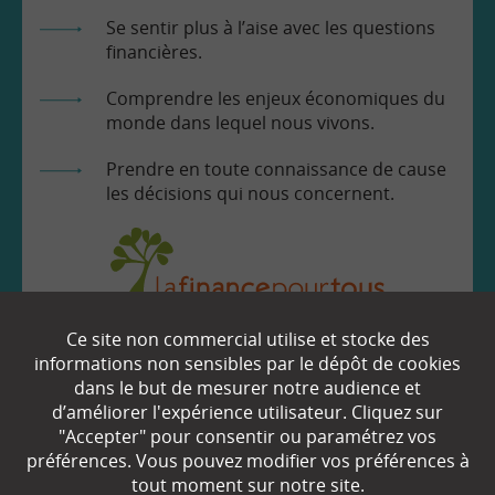
Se sentir plus à l’aise avec les questions
financières.
Comprendre les enjeux économiques du
monde dans lequel nous vivons.
Prendre en toute connaissance de cause
les décisions qui nous concernent.
Ce site non commercial utilise et stocke des
EN SAVOIR
+
informations non sensibles par le dépôt de cookies
dans le but de mesurer notre audience et
d’améliorer l'expérience utilisateur. Cliquez sur
"Accepter" pour consentir ou paramétrez vos
Qui sommes-nous ?
préférences. Vous pouvez modifier vos préférences à
Partenaires
tout moment sur notre site.