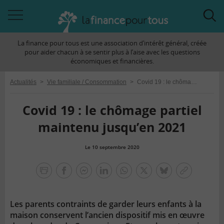
Accéder
Acc
à
à
La finance pour tous est une association d’intérêt général, créée
la
la
pour aider chacun à se sentir plus à l’aise avec les questions
navigation
rec
économiques et financières.
Actualités
>
Vie familiale / Consommation
>
Covid 19 : le chômage partiel maintenu jusqu’en 2021
Covid 19 : le chômage partiel
maintenu jusqu’en 2021
Le 10 septembre 2020
la
finance
facebook
facebook
Linkedin
Whatsapp
Twitter
bluesky
Copier
pour
messenger
le
tous
lien
Les parents contraints de garder leurs enfants à la
maison conservent l’ancien dispositif mis en œuvre