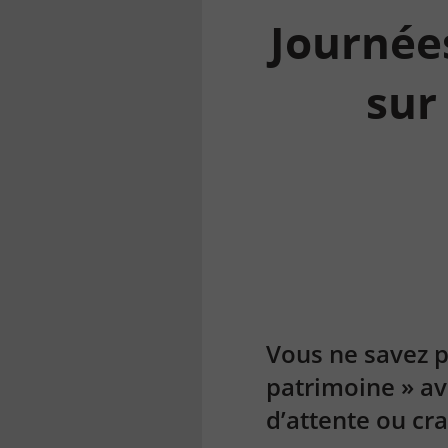
Journées
sur
la
finance
pour
tous
Vous ne savez 
patrimoine » av
d’attente ou cra