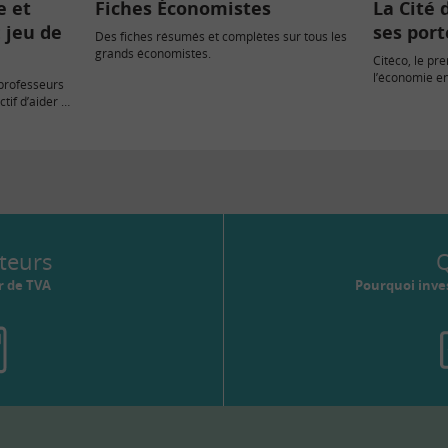
e et
Fiches Économistes
La Cité 
: jeu de
ses port
Des fiches résumés et complètes sur tous les
grands économistes.
Citéco, le p
l’économie en
 professeurs
le 14 juin 20
ctif d’aider à
teurs
Q
r de TVA
Pourquoi inves