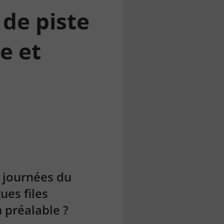
 de piste
e et
 journées du
ues files
n préalable ?