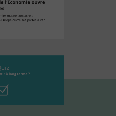
de l’Economie ouvre
es
remier musée consacré à
 Europe ouvre ses portes à Paris
19.…
uiz
tir à long terme ?