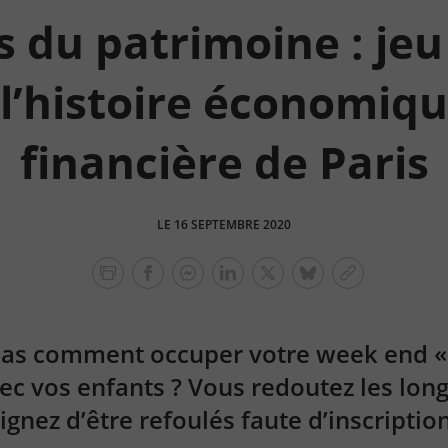
 du patrimoine : jeu
 l’histoire économiqu
financière de Paris
LE 16 SEPTEMBRE 2020
facebook
facebook
Linkedin
Twitter
bluesky
Copier
messenger
le
lien
pas comment occuper votre week end «
ec vos enfants ? Vous redoutez les long
ignez d’être refoulés faute d’inscriptio