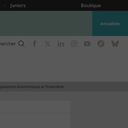
Juniors
Boutique
Actualités
hercher
nce
es questions économiques et financières.
gogique
ent
nce