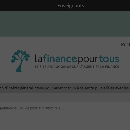
s
Enseignants
Rec
La
fina
pour
tous
-
Le
n d’intérêt général, créée pour aider chacun à se sentir plus à l’aise avec l
site
péda
sur
Journées du patrimoine : jeu de piste sur l’histoire économique et financière de Paris
l'arg
et
la
fina