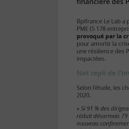
financière des 
Bpifrance Le Lab a 
PME (5 178 entrepri
provoqué par la cr
pour amortir la cris
une résilience des 
impactées.
Net repli de l’
Selon l’étude, les c
2020.
«
Si 91 % des dirigea
réduit désormais 79 
nouveau confinemen