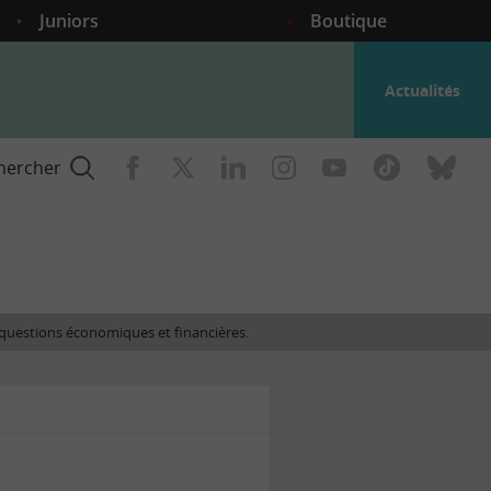
Juniors
Boutique
Actualités
hercher
nce
es questions économiques et financières.
gogique
ent
nce