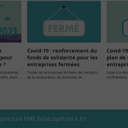
s
Covid-19 : renforcement du
Covid-19
 pour
fonds de solidarité pour les
plan de
e ?
entreprises fermées
entrepr
nt présenté,
Toutes les entreprises fermées des secteurs
Suite à la mi
mbre, leurs
de la restauration, du tourisme, de
confinement, 
l’événementiel, de la culture et du…
gouvernemen
oncture PME (lelab.bpifrance.fr)