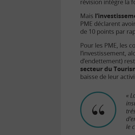
révision intègre la 
Mais
l’investissem
PME déclarent avoir
de 10 points par rap
Pour les PME, les c
l’investissement, al
d’endettement) rest
secteur du Tourism
baisse de leur activ
« L
ins
tré
d’e
le 