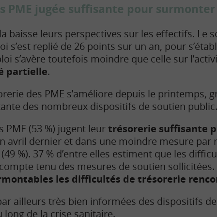
es PME jugée suffisante pour surmonter 
a baisse leurs perspectives sur les effectifs. Le 
oi s’est replié de 26 points sur un an, pour s’établi
loi s’avère toutefois moindre que celle sur l’activ
é partielle
.
sorerie des PME s’améliore depuis le printemps, gr
ante des nombreux dispositifs de soutien publi
es PME (53 %) jugent leur
trésorerie suffisante p
en avril dernier et dans une moindre mesure par 
 (49 %). 37 % d’entre elles estiment que les diffic
compte tenu des mesures de soutien sollicitées.
montables les difficultés de trésorerie renco
r ailleurs très bien informées des dispositifs de
 long de la crise sanitaire.