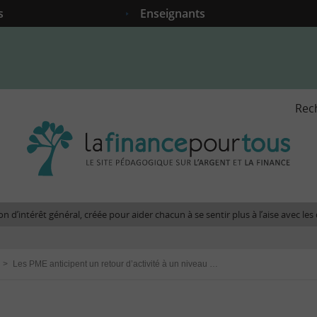
s
Enseignants
Rec
La
fina
pour
tous
-
Le
n d’intérêt général, créée pour aider chacun à se sentir plus à l’aise avec l
site
péda
sur
>
Les PME anticipent un retour d’activité à un niveau pré-crise durant le second semestre 2021
l'arg
et
la
fina