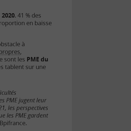
 2020
. 41 % des
proportion en baisse
obstacle à
propres
,
e sont les
PME du
es tablent sur une
icultés
es PME jugent leur
21, les perspectives
que les PME gardent
 Bpifrance.