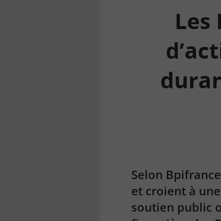
Les 
d’act
duran
la
finance
pour
tous
Selon Bpifrance
et croient à une
soutien public o