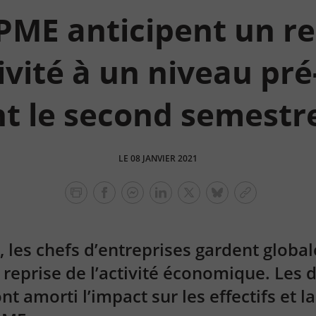
PME anticipent un r
ivité à un niveau pré
t le second semestr
LE 08 JANVIER 2021
facebook
facebook
Linkedin
Twitter
bluesky
Copier
messenger
le
lien
, les chefs d’entreprises gardent globa
 reprise de l’activité économique. Les d
nt amorti l’impact sur les effectifs et la