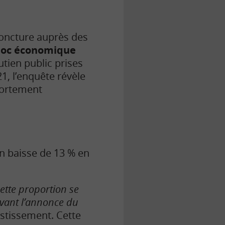
joncture auprès des
hoc économique
tien public prises
21, l’enquête révèle
 fortement
 en baisse de 13 % en
cette proportion se
avant l’annonce du
estissement. Cette