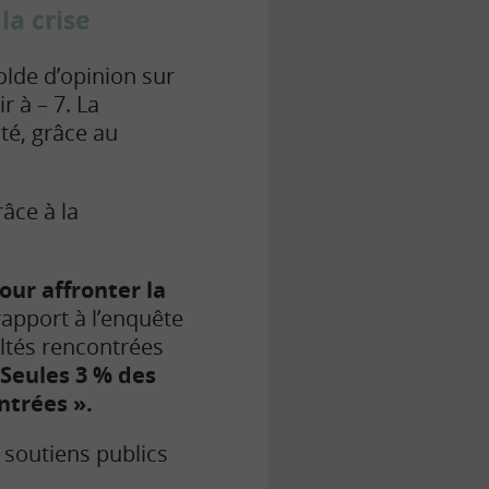
la crise
solde d’opinion sur
r à – 7. La
ité, grâce au
âce à la
c.
our affronter la
rapport à l’enquête
ultés rencontrées
Seules 3 % des
ntrées ».
 soutiens publics