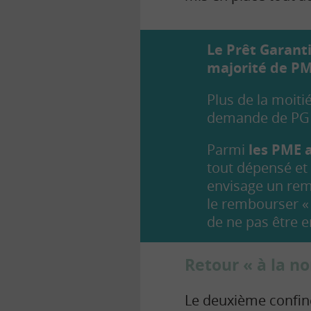
Le Prêt Garanti
majorité de PM
Plus de la moiti
demande de PGE
Parmi
les PME 
tout dépensé et
envisage un rem
le rembourser « 
de ne pas être 
Retour « à la n
Le deuxième confin