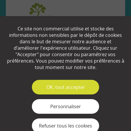
Ce site non commercial utilise et stocke des
informations non sensibles par le dépôt de cookies
EN SAVOIR
+
dans le but de mesurer notre audience et
d’améliorer l'expérience utilisateur. Cliquez sur
"Accepter" pour consentir ou paramétrez vos
Qui sommes-nous ?
préférences. Vous pouvez modifier vos préférences à
tout moment sur notre site.
Partenaires
Espace Presse
✓
OK, tout accepter
Plan du site
Personnaliser
Contact
Mentions légales
Refuser tous les cookies