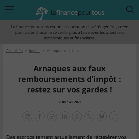
Accéder
Acc
à
à
La finance pour tous est une association d’intérêt général, créée
la
la
pour aider chacun à se sentir plus à l’aise avec les questions
navigation
rec
économiques et financières.
Actualités
>
Impôts
>
Arnaques aux faux remboursements d’impôt : restez sur vos gardes !
Arnaques aux faux
remboursements d’impôt :
restez sur vos gardes !
Le 08 avril 2021
la
finance
facebook
facebook
Linkedin
Whatsapp
Twitter
bluesky
Copier
pour
messenger
le
tous
lien
Des escrocs tentent actuellement de récupérer vos