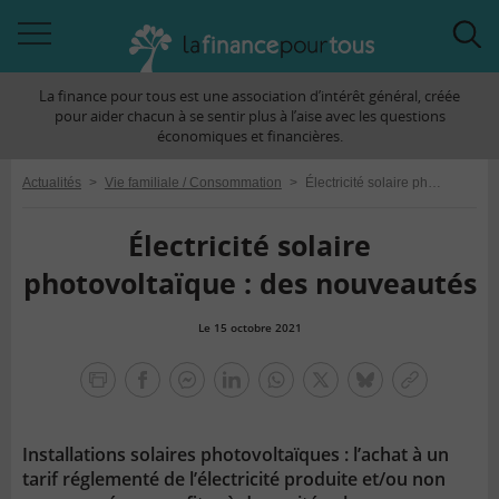
Accéder
Acc
à
à
La finance pour tous est une association d’intérêt général, créée
la
la
pour aider chacun à se sentir plus à l’aise avec les questions
navigation
rec
économiques et financières.
Actualités
>
Vie familiale / Consommation
>
Électricité solaire photovoltaïque : des nouveautés
Électricité solaire
photovoltaïque : des nouveautés
Le 15 octobre 2021
la
finance
facebook
facebook
Linkedin
Whatsapp
Twitter
bluesky
Copier
pour
messenger
le
tous
lien
Installations solaires photovoltaïques : l’achat à un
tarif réglementé de l’électricité produite et/ou non