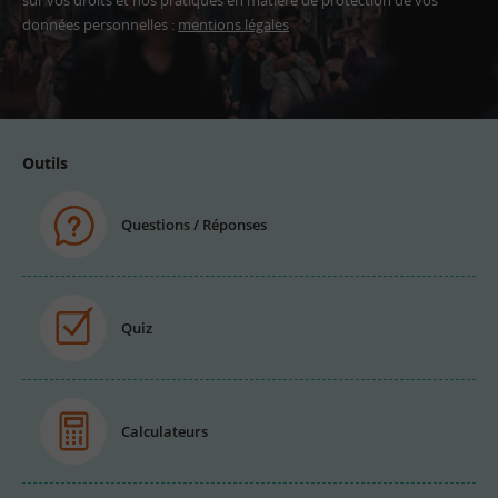
sur vos droits et nos pratiques en matière de protection de vos
données personnelles :
mentions légales
Adresse
email
Outils
Questions / Réponses
Quiz
Calculateurs