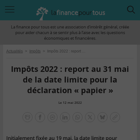
Accéder
Acc
à
à
La finance pour tous est une association d’intérêt général, créée
la
la
pour aider chacun à se sentir plus à l’aise avec les questions
navigation
rec
économiques et financières.
Actualités
>
Impôts
>
Impôts 2022 : report au 31 mai de la date limite pour la déclaration « papier »
Impôts 2022 : report au 31 mai
de la date limite pour la
déclaration « papier »
Le 12 mai 2022
la
finance
facebook
facebook
Linkedin
Whatsapp
Twitter
bluesky
Copier
pour
messenger
le
tous
lien
Initialement fixée au 19 mai, la date limite pour