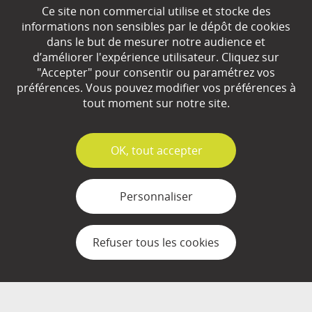
Ce site non commercial utilise et stocke des
EN SAVOIR
+
informations non sensibles par le dépôt de cookies
dans le but de mesurer notre audience et
d’améliorer l'expérience utilisateur. Cliquez sur
Qui sommes-nous ?
"Accepter" pour consentir ou paramétrez vos
préférences. Vous pouvez modifier vos préférences à
Partenaires
tout moment sur notre site.
Espace Presse
✓
OK, tout accepter
Plan du site
Contact
Personnaliser
Mentions légales
Refuser tous les cookies
Gestion des cookies