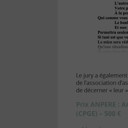
Le jury a également
de l’association d’
de décerner « leur »
Prix ANPERE : 
(CPGE) – 500 €