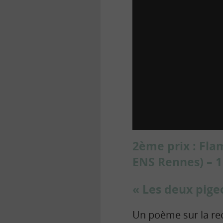
2ème prix : Fl
ENS Rennes) – 1
« Les deux pigeo
Un poème sur la rec