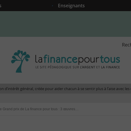
s
Enseignants
Rec
La
fina
pour
tous
-
Le
n d’intérêt général, créée pour aider chacun à se sentir plus à l’aise avec l
site
péda
sur
8ème Grand prix de La finance pour tous : 3 œuvres récompensées
l'arg
et
la
fina