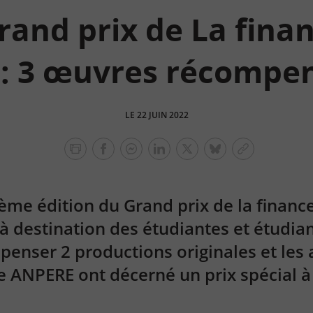
and prix de La fina
 : 3 œuvres récompe
LE 22 JUIN 2022
facebook
facebook
Linkedin
Twitter
bluesky
Copier
messenger
le
lien
ième édition
du Grand prix de la financ
à destination des étudiantes et étudian
penser 2 productions originales
et les
e ANPERE ont décerné un prix spécial 