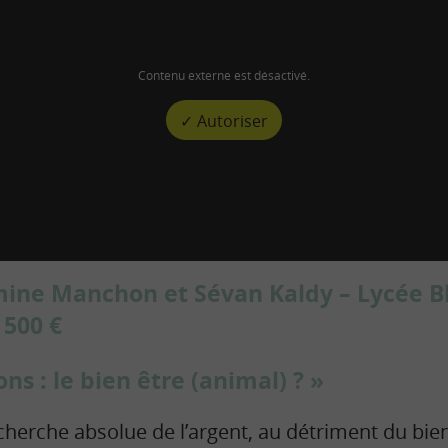
Contenu externe est désactivé.
✓ Autoriser
amine Manchon et Sévan Kaldy – Lycée 
 500 €
ns : le bien être (animal) ? »
herche absolue de l’argent, au détriment du bien