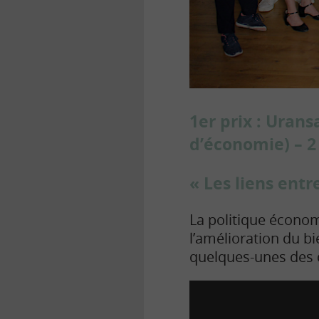
1er prix : Uran
d’économie) – 2
« Les liens entr
La politique économ
l’amélioration du bi
quelques-unes des 