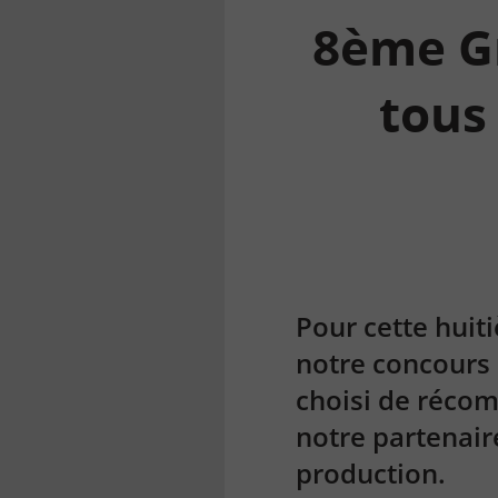
8ème Gr
tous
la
finance
pour
tous
Pour cette huit
notre concours 
choisi de récom
notre partenair
production
.