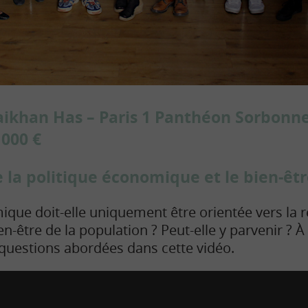
saikhan Has – Paris 1 Panthéon Sorbonne
 000 €
e la politique économique et le bien-êtr
ique doit-elle uniquement être orientée vers la 
en-être de la population ? Peut-elle y parvenir ? À 
questions abordées dans cette vidéo.