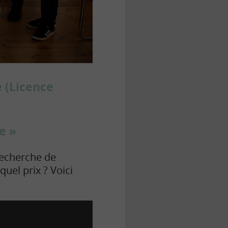
 (Licence
e »
recherche de
quel prix ? Voici