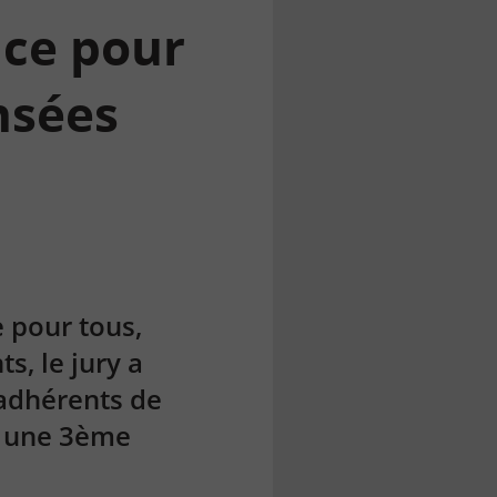
nce pour
nsées
e pour tous,
ts,
le jury a
 adhérents de
à une 3ème