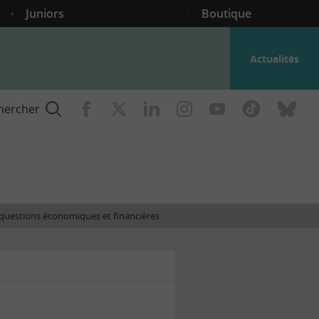
Juniors
Boutique
Actualités
hercher
nce
es questions économiques et financières.
gogique
ent
nce