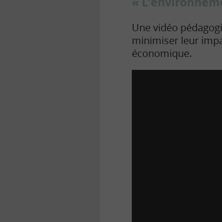
« L’environneme
Une vidéo pédagogiq
minimiser leur impa
économique.