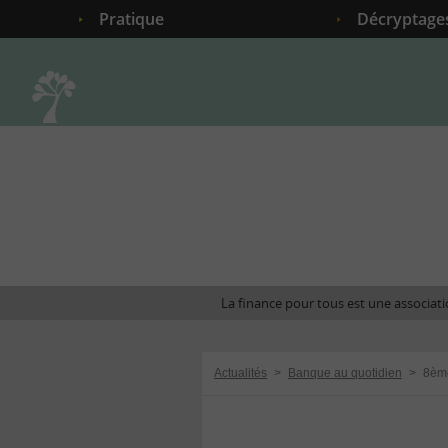
Pratique
Décryptage
Accueil
La finance pour tous est une associatio
Actualités
>
Banque au quotidien
>