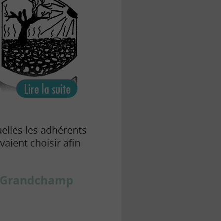
elles les adhérents
aient choisir afin
u Grandchamp