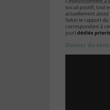
L’
investissement à 
social positif, tou
actuellement assez 
Selon le rapport du 
correspondant à cett
jour)
dédiés priori
Donner du sens