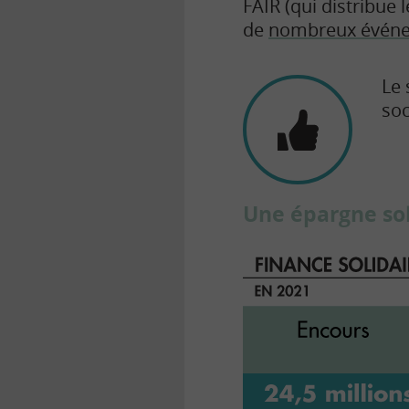
FAIR (qui distribue 
de
nombreux événeme
Le 
soc
Une épargne sol