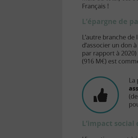
Français !
L’épargne de pa
L’autre branche de l
d’associer un don à
par rapport à 2020)
(916 M€) est commer
La 
as
(de
pou
L’impact social 