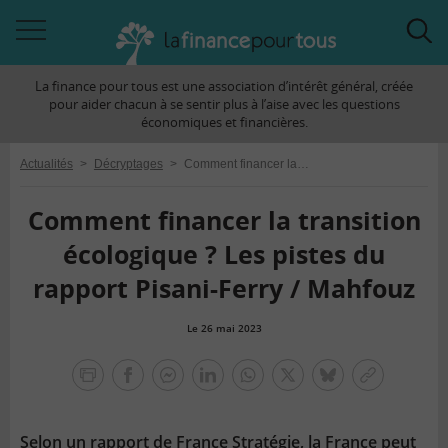
Accéder
Acc
à
à
La finance pour tous est une association d’intérêt général, créée
la
la
pour aider chacun à se sentir plus à l’aise avec les questions
navigation
rec
économiques et financières.
Actualités
>
Décryptages
>
Comment financer la transition écologique ? Les pistes du rapport Pisani-Ferry / Mahfouz
Comment financer la transition
écologique ? Les pistes du
rapport Pisani-Ferry / Mahfouz
Le 26 mai 2023
la
finance
facebook
facebook
Linkedin
Whatsapp
Twitter
bluesky
Copier
pour
messenger
le
tous
lien
Selon un rapport de France Stratégie, la France peut