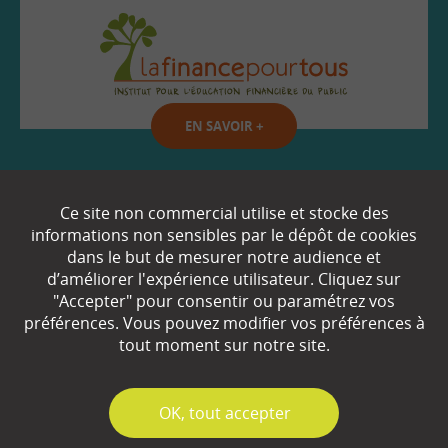
EN SAVOIR
+
Qui sommes-nous ?
Ce site non commercial utilise et stocke des
informations non sensibles par le dépôt de cookies
Partenaires
dans le but de mesurer notre audience et
d’améliorer l'expérience utilisateur. Cliquez sur
Espace Presse
"Accepter" pour consentir ou paramétrez vos
préférences. Vous pouvez modifier vos préférences à
Plan du site
tout moment sur notre site.
Contact
Mentions légales
✓
OK, tout accepter