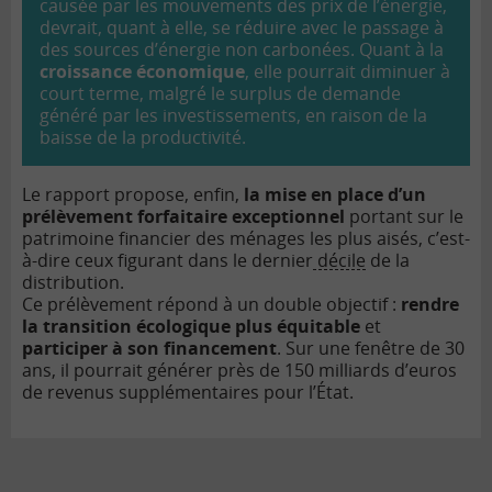
causée par les mouvements des prix de l’énergie,
devrait, quant à elle, se réduire avec le passage à
des sources d’énergie non carbonées. Quant à la
croissance économique
, elle pourrait diminuer à
court terme, malgré le surplus de demande
généré par les investissements, en raison de la
baisse de la productivité.
Le rapport propose, enfin,
la mise en place d’un
prélèvement forfaitaire exceptionnel
portant sur le
patrimoine financier des ménages les plus aisés, c’est-
à-dire ceux figurant dans le dernier
décile
de la
distribution.
Ce prélèvement répond à un double objectif :
rendre
la transition écologique plus équitable
et
participer à son financement
. Sur une fenêtre de 30
ans, il pourrait générer près de 150 milliards d’euros
de revenus supplémentaires pour l’État.