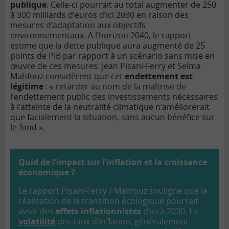
publique
. Celle-ci pourrait au total augmenter de 250
à 300 milliards d’euros d’ici 2030 en raison des
mesures d’adaptation aux objectifs
environnementaux. A l’horizon 2040, le rapport
estime que la dette publique aura augmenté de 25
points de PIB par rapport à un scénario sans mise en
œuvre de ces mesures. Jean Pisani-Ferry et Selma
Mahfouz considèrent que cet
endettement est
légitime
: « retarder au nom de la maîtrise de
l’endettement public des investissements nécessaires
à l’atteinte de la neutralité climatique n’améliorerait
que facialement la situation, sans aucun bénéfice sur
le fond ».
Quid de l’impact sur l’inflation et la croissance
économique ?
Le rapport Pisani-Ferry / Mahfouz souligne que la
réalisation de la transition écologique pourrait
avoir des
effets inflationnistes
d’ici à 2030. La
volatilité
des taux d’inflation, généralement