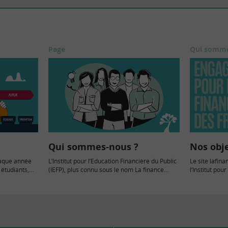
Page
Qui somm
Qui sommes-nous ?
Nos obje
haque année
L’Institut pour l’Education Financière du Public
Le site lafin
 étudiants,
(IEFP), plus connu sous le nom La finance
l’Institut pou
pour...
Public (IEFP),
éligible au 