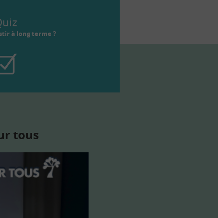
uiz
tir à long terme ?
ur tous