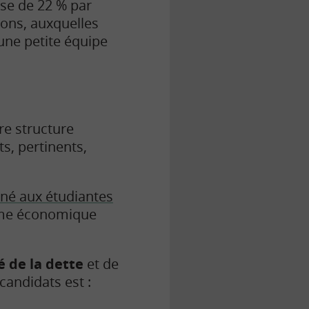
sse de 22 % par
tions, auxquelles
ne petite équipe
re structure
s, pertinents,
iné aux étudiantes
hème économique
é de la dette
et de
 candidats est :