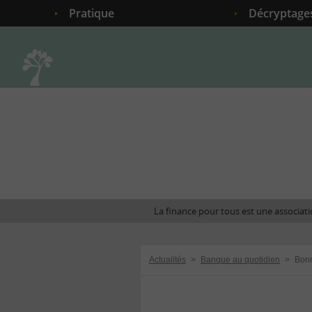
Pratique
Décryptage
Accueil
La finance pour tous est une associatio
Actualités
>
Banque au quotidien
>
Bonn