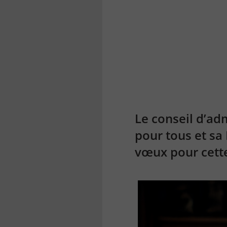
la
finance
pour
tous
Le conseil d’adm
pour tous et sa
vœux pour cett