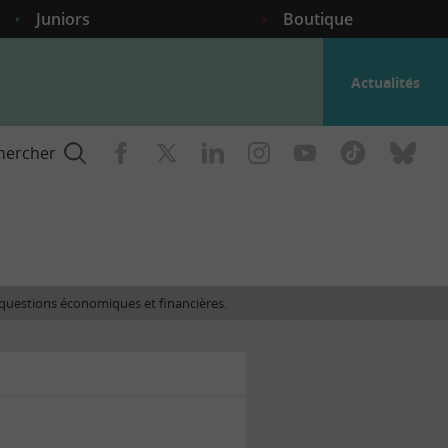
Juniors
Boutique
Actualités
hercher
nce
es questions économiques et financières.
gogique
ent
nce