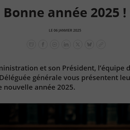
Bonne année 2025 !
LE 06 JANVIER 2025
facebook
facebook
Linkedin
Twitter
bluesky
Copier
messenger
le
lien
inistration et son Président, l’équipe 
 Déléguée générale vous présentent leu
e nouvelle année 2025.