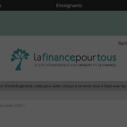
s
Enseignants
Rec
La
fina
pour
tous
-
Le
n d’intérêt général, créée pour aider chacun à se sentir plus à l’aise avec l
site
péda
sur
e année 2025 !
l'arg
et
la
fina