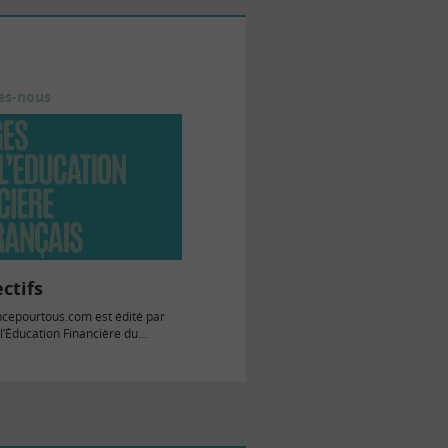
es-nous
ctifs
ancepourtous.com est édité par
r l’Éducation Financière du
 association d’intérêt général,
mécénat…