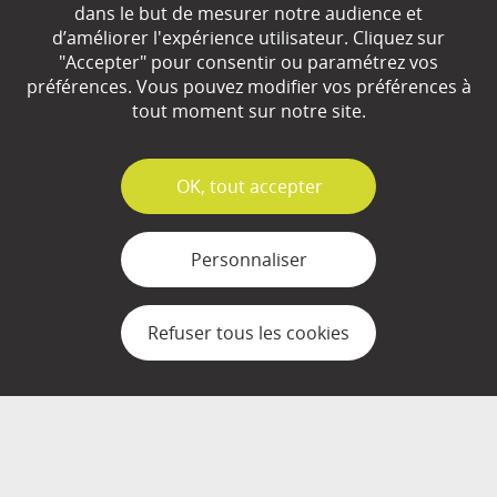
dans le but de mesurer notre audience et
d’améliorer l'expérience utilisateur. Cliquez sur
Qui sommes-nous ?
"Accepter" pour consentir ou paramétrez vos
préférences. Vous pouvez modifier vos préférences à
Partenaires
tout moment sur notre site.
Espace Presse
✓
OK, tout accepter
Plan du site
Contact
Personnaliser
Mentions légales
Refuser tous les cookies
Gestion des cookies