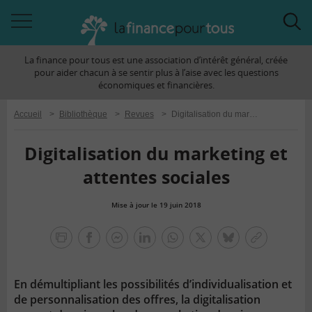
Accéder
Acc
à
à
La finance pour tous est une association d’intérêt général, créée
la
la
pour aider chacun à se sentir plus à l’aise avec les questions
navigation
rec
économiques et financières.
Accueil
>
Bibliothèque
>
Revues
>
Digitalisation du marketing et attentes sociales
Digitalisation du marketing et
attentes sociales
Mise à jour le 19 juin 2018
la
finance
facebook
facebook
Linkedin
Whatsapp
Twitter
bluesky
Copier
pour
messenger
le
tous
lien
En démultipliant les possibilités d’individualisation et
de personnalisation des offres, la digitalisation