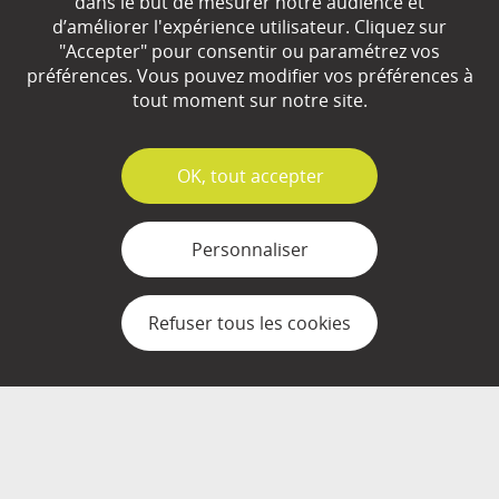
dans le but de mesurer notre audience et
d’améliorer l'expérience utilisateur. Cliquez sur
Qui sommes-nous ?
"Accepter" pour consentir ou paramétrez vos
préférences. Vous pouvez modifier vos préférences à
Partenaires
tout moment sur notre site.
Espace Presse
✓
OK, tout accepter
Plan du site
Contact
Personnaliser
Mentions légales
Refuser tous les cookies
Gestion des cookies