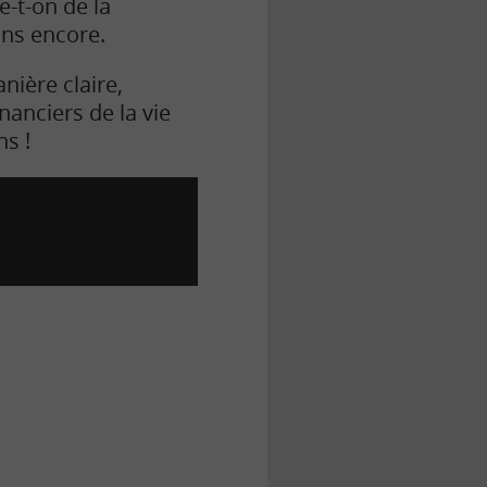
e-t-on de la
ions encore.
nière claire,
anciers de la vie
s !