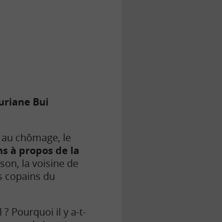
uriane Bui
t au chômage, le
s à propos de la
on, la voisine de
es copains du
? Pourquoi il y a-t-