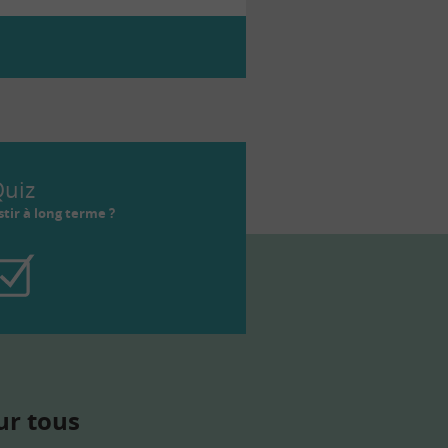
uiz
tir à long terme ?
ur tous