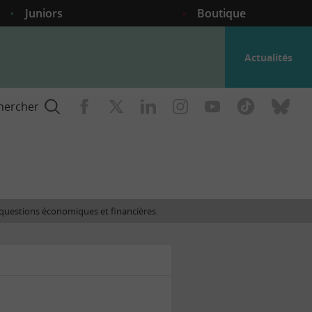
Juniors
Boutique
Actualités
hercher
nce
es questions économiques et financières.
gogique
ent
nce