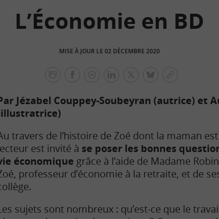
L’Économie en BD
MISE À JOUR LE 02 DÉCEMBRE 2020
facebook
facebook
Linkedin
Twitter
bluesky
Copier
messenger
le
Par Jézabel Couppey-Soubeyran (autrice) et A
lien
(illustratrice)
Au travers de l’histoire de Zoé dont la maman es
lecteur est invité à
se poser les bonnes question
vie économique
grâce à l’aide de Madame Robins
Zoé, professeur d’économie à la retraite, et de s
collège.
Les sujets sont nombreux : qu’est-ce que le travail 