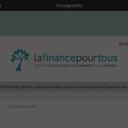
s
Enseignants
Rec
La
fina
pour
tous
-
Le
n d’intérêt général, créée pour aider chacun à se sentir plus à l’aise avec l
site
péda
sur
s
>
L’Économie en BD
l'arg
et
la
fina