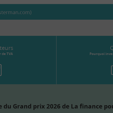
casterman.com)
teurs
Q
r de TVA
Pourquoi inves
 du Grand prix 2026 de La finance po