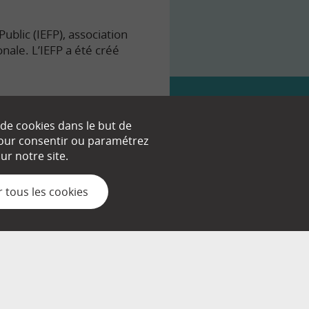
ublic (IEFP), association
onale. L’IEFP a été créé
 de cookies dans le but de
 pour consentir ou paramétrez
nt.
r notre site.
 tous les cookies