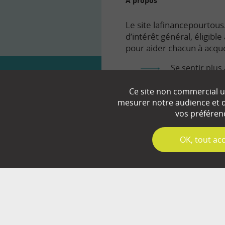
À propos
Le site lafinancepourtous.
d’intérêt général, éligibl
pour aider chacun à acqué
Se sentir plus 
Comprendre le
Ce site non commercial ut
mesurer notre audience et d’
Prendre en to
vos préféren
✓
OK, tout ac