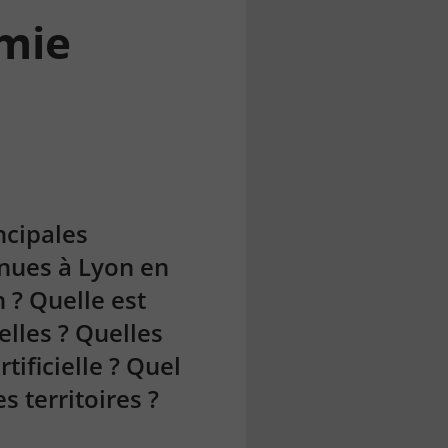
omie
ncipales
enues à Lyon en
 ? Quelle est
elles ? Quelles
ificielle ? Quel
s territoires ?