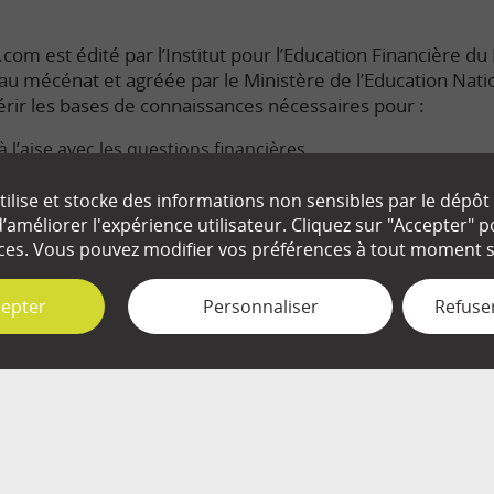
com est édité par l’Institut pour l’Education Financière du P
e au mécénat et agréée par le Ministère de l’Education Nati
rir les bases de connaissances nécessaires pour :
à l’aise avec les questions financières.
s enjeux économiques du monde dans lequel nous vivons.
ilise et stocke des informations non sensibles par le dépôt
améliorer l'expérience utilisateur. Cliquez sur "Accepter"
ute connaissance de cause les décisions qui nous concerne
ces. Vous pouvez modifier vos préférences à tout moment su
cepter
Personnaliser
Refuser