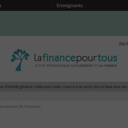
s
Enseignants
Rec
La
fina
pour
tous
-
Le
n d’intérêt général, créée pour aider chacun à se sentir plus à l’aise avec l
site
péda
sur
es journées de l’économie
l'arg
et
la
fina