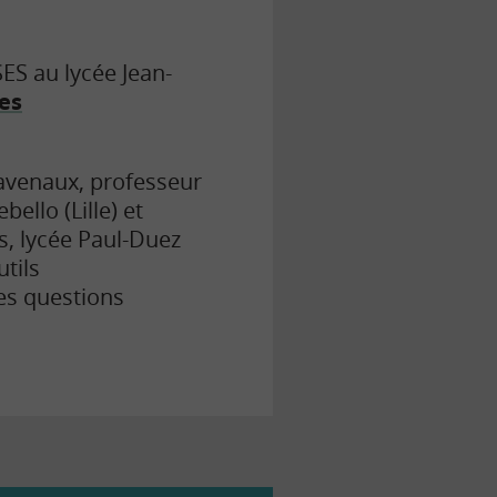
SES au lycée Jean-
des
Ravenaux, professeur
ello (Lille) et
, lycée Paul-Duez
tils
es questions