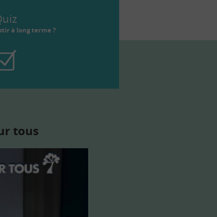
uiz
tir à long terme ?
ur tous