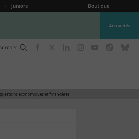
Juniors
Boutique
Actualités
hercher
nce
es questions économiques et financières.
gogique
ent
nce