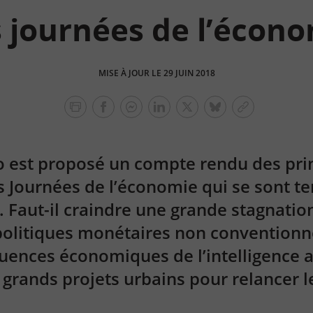
 journées de l’écon
MISE À JOUR LE 29 JUIN 2018
facebook
facebook
Linkedin
Twitter
bluesky
Copier
messenger
le
lien
 est proposé un compte rendu des pri
 Journées de l’économie qui se sont t
Faut-il craindre une grande stagnation
s politiques monétaires non conventionn
uences économiques de l’intelligence art
 grands projets urbains pour relancer le