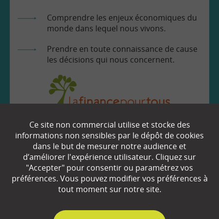
Comprendre les enjeux économiques du
monde dans lequel nous vivons.
Prendre en toute connaissance de cause
les décisions qui nous concernent.
Ce site non commercial utilise et stocke des
EN SAVOIR
+
informations non sensibles par le dépôt de cookies
dans le but de mesurer notre audience et
d’améliorer l'expérience utilisateur. Cliquez sur
Qui sommes-nous ?
"Accepter" pour consentir ou paramétrez vos
préférences. Vous pouvez modifier vos préférences à
Partenaires
tout moment sur notre site.
Espace Presse