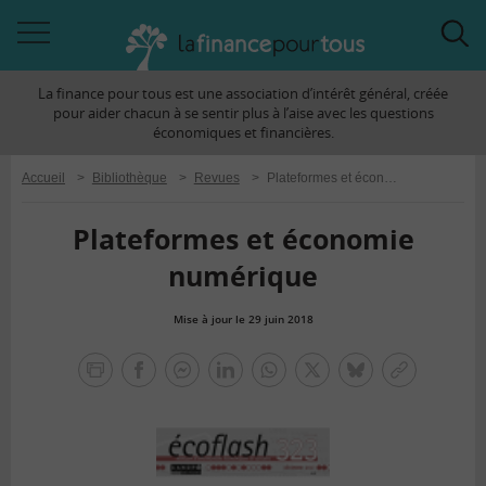
Accéder
Acc
à
à
La finance pour tous est une association d’intérêt général, créée
la
la
pour aider chacun à se sentir plus à l’aise avec les questions
navigation
rec
économiques et financières.
Accueil
>
Bibliothèque
>
Revues
>
Plateformes et économie numérique
Plateformes et économie
numérique
Mise à jour le 29 juin 2018
la
finance
facebook
facebook
Linkedin
Whatsapp
Twitter
bluesky
Copier
pour
messenger
le
tous
lien