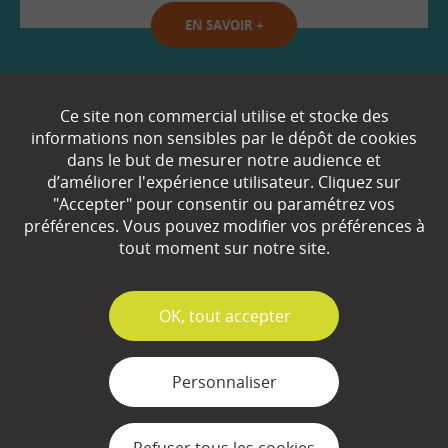
EN SAVOIR
+
Qui sommes-nous ?
Ce site non commercial utilise et stocke des
informations non sensibles par le dépôt de cookies
Partenaires
dans le but de mesurer notre audience et
d’améliorer l'expérience utilisateur. Cliquez sur
Espace Presse
"Accepter" pour consentir ou paramétrez vos
préférences. Vous pouvez modifier vos préférences à
Plan du site
tout moment sur notre site.
Contact
Mentions légales
✓
OK, tout accepter
Gestion des cookies
Personnaliser
Refuser tous les cookies