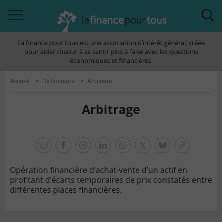
Accéder
Acc
à
à
La finance pour tous est une association d’intérêt général, créée
la
la
pour aider chacun à se sentir plus à l’aise avec les questions
navigation
rec
économiques et financières.
Accueil
>
Dictionnaire
>
Arbitrage
Arbitrage
la
finance
facebook
facebook
Linkedin
Whatsapp
Twitter
bluesky
Copier
pour
messenger
le
tous
Opération financière d’achat-vente d’un actif en
lien
profitant d’écarts temporaires de prix constatés entre
différentes places financières.