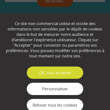
EN SAVOIR
+
Qui sommes-nous ?
Ce site non commercial utilise et stocke des
informations non sensibles par le dépôt de cookies
Partenaires
dans le but de mesurer notre audience et
d’améliorer l'expérience utilisateur. Cliquez sur
Espace Presse
"Accepter" pour consentir ou paramétrez vos
préférences. Vous pouvez modifier vos préférences à
Plan du site
tout moment sur notre site.
Contact
Mentions légales
✓
OK, tout accepter
Gestion des cookies
Personnaliser
Refuser tous les cookies