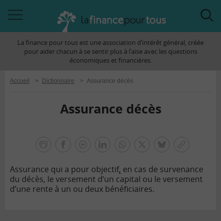
Accéder
Acc
à
à
La finance pour tous est une association d’intérêt général, créée
la
la
pour aider chacun à se sentir plus à l’aise avec les questions
navigation
rec
économiques et financières.
Accueil
>
Dictionnaire
>
Assurance décès
Assurance décès
la
finance
facebook
facebook
Linkedin
Whatsapp
Twitter
bluesky
Copier
pour
messenger
le
tous
Assurance qui a pour objectif
,
en cas de survenance
lien
du décès, le versement d’un capital ou le versement
d’une rente à un ou deux bénéficiaires.