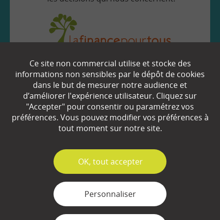
Ce site non commercial utilise et stocke des
EN SAVOIR
+
informations non sensibles par le dépôt de cookies
dans le but de mesurer notre audience et
d’améliorer l'expérience utilisateur. Cliquez sur
Qui sommes-nous ?
"Accepter" pour consentir ou paramétrez vos
préférences. Vous pouvez modifier vos préférences à
Partenaires
tout moment sur notre site.
Espace Presse
✓
OK, tout accepter
Plan du site
Contact
Personnaliser
Mentions légales