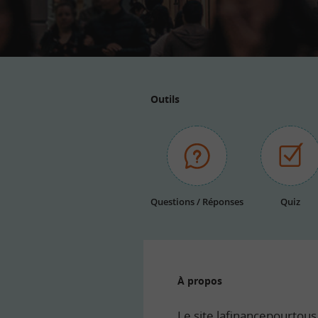
Outils
Questions / Réponses
Quiz
À propos
Le site lafinancepourtous.