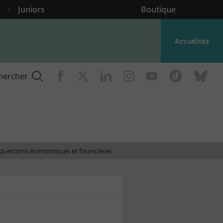
Juniors
Boutique
Actualités
hercher
nce
es questions économiques et financières.
gogique
ent
nce