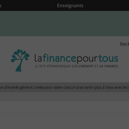
s
Enseignants
Rec
La
fina
pour
tous
-
Le
n d’intérêt général, créée pour aider chacun à se sentir plus à l’aise avec l
site
péda
sur
e
l'arg
et
la
fina