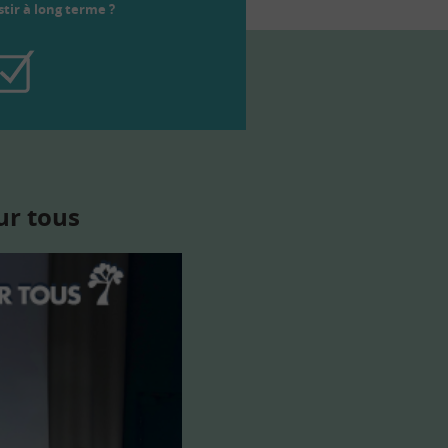
tir à long terme ?
ur tous