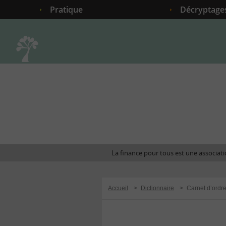
Pratique
Décryptage
Accueil
La finance pour tous est une associatio
Accueil
>
Dictionnaire
>
Carnet d’ordr