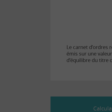
la
finance
pour
tous
Le carnet d’ordres 
émis sur une valeur.
d’équilibre du titr
Calcula