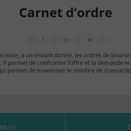
Carnet d’ordre
facebook
facebook
Linkedin
Twitter
bluesky
Copier
messenger
le
recense
,
à un instant donné, les ordres de bourse 
lien
 Il permet de confronter l’offre et la demande et 
e qui permet de maximiser le nombre de transacti
teurs
Q