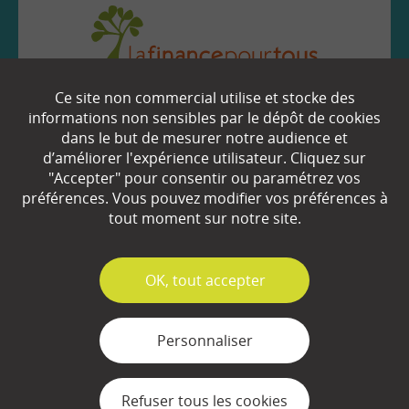
Ce site non commercial utilise et stocke des
EN SAVOIR
+
informations non sensibles par le dépôt de cookies
dans le but de mesurer notre audience et
d’améliorer l'expérience utilisateur. Cliquez sur
Qui sommes-nous ?
"Accepter" pour consentir ou paramétrez vos
préférences. Vous pouvez modifier vos préférences à
Partenaires
tout moment sur notre site.
Espace Presse
✓
OK, tout accepter
Plan du site
Contact
Personnaliser
Mentions légales
Refuser tous les cookies
Gestion des cookies