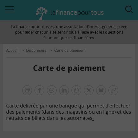
Accéder
Acc
à
à
La finance pour tous est une association d’intérêt général, créée
la
la
pour aider chacun à se sentir plus à l’aise avec les questions
navigation
rec
économiques et financières.
Accueil
>
Dictionnaire
>
Carte de paiement
Carte de paiement
la
finance
facebook
facebook
Linkedin
Whatsapp
Twitter
bluesky
Copier
pour
messenger
le
tous
Carte délivrée par une banque qui permet d’effectuer
lien
des paiements (dans des magasins ou en ligne) et des
retraits de billets dans les automates
.