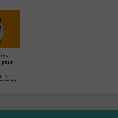
 les
t pour
glais qui
fie « marque ».