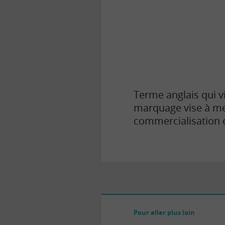
la
finance
pour
tous
Terme anglais qui v
marquage vise à me
commercialisation e
Pour aller plus loin