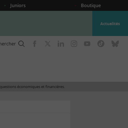
Juniors
Boutique
Actualités
hercher
nce
es questions économiques et financières.
gogique
ent
nce