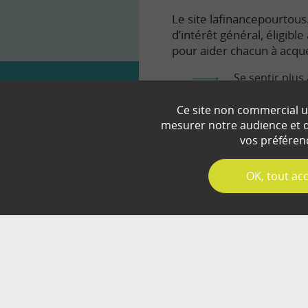
Le site lafinancepourtous.
d’intérêt général, éligibl
pour aider chacun à acqué
Se sentir plus 
Comprendre le
Ce site non commercial ut
mesurer notre audience et d’
Prendre en to
vos préféren
✓
OK, tout ac