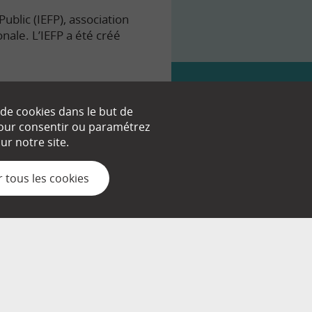
ublic (IEFP), association
onale. L’IEFP a été créé
 de cookies dans le but de
 pour consentir ou paramétrez
nt.
r notre site.
 tous les cookies