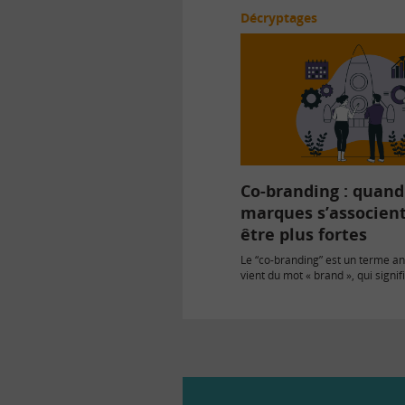
Décryptages
Co-branding : quand
marques s’associen
être plus fortes
Le “co-branding” est un terme an
vient du mot « brand », qui signi
…