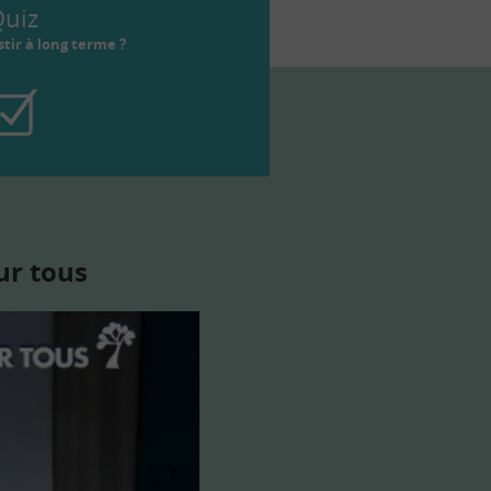
uiz
tir à long terme ?
ur tous