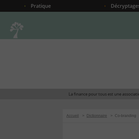
Pratique
Décryptage
Accueil
La finance pour tous est une associatio
Accueil
>
Dictionnaire
>
Co-branding