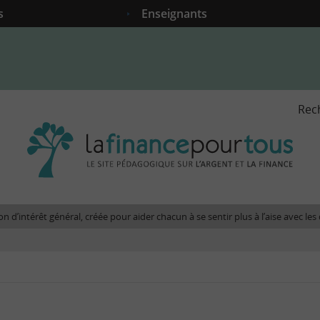
s
Enseignants
Rec
La
fina
pour
tous
-
Le
n d’intérêt général, créée pour aider chacun à se sentir plus à l’aise avec l
site
péda
sur
l'arg
et
la
fina