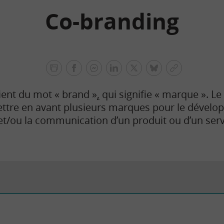
Co-branding
facebook
facebook
Linkedin
Twitter
bluesky
Copier
messenger
le
ient du mot « brand »
,
qui signifie « marque ». Le
lien
ttre en avant plusieurs marques pour le dévelo
t/ou la communication d’un produit ou d’un serv