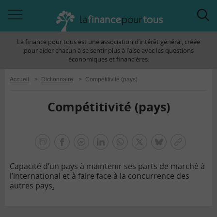
Accéder
Acc
à
à
La finance pour tous est une association d’intérêt général, créée
la
la
pour aider chacun à se sentir plus à l’aise avec les questions
navigation
rec
économiques et financières.
Accueil
>
Dictionnaire
>
Compétitivité (pays)
Compétitivité (pays)
la
finance
facebook
facebook
Linkedin
Whatsapp
Twitter
bluesky
Copier
pour
messenger
le
tous
Capacité d’un pays à maintenir ses parts de marché à
lien
l’international et à faire face à la concurrence des
autres pays
.