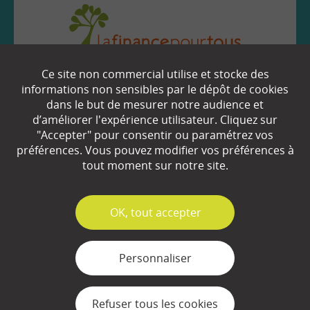
Ce site non commercial utilise et stocke des
EN SAVOIR
+
informations non sensibles par le dépôt de cookies
dans le but de mesurer notre audience et
d’améliorer l'expérience utilisateur. Cliquez sur
Qui sommes-nous ?
"Accepter" pour consentir ou paramétrez vos
préférences. Vous pouvez modifier vos préférences à
Partenaires
tout moment sur notre site.
Espace Presse
✓
OK, tout accepter
Plan du site
Contact
Personnaliser
Mentions légales
Refuser tous les cookies
Gestion des cookies