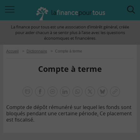
Accéder
Acc
à
à
La finance pour tous est une association d’intérêt général, créée
la
la
pour aider chacun à se sentir plus à l’aise avec les questions
navigation
rec
économiques et financières.
Accueil
>
Dictionnaire
>
Compte à terme
Compte à terme
la
finance
facebook
facebook
Linkedin
Whatsapp
Twitter
bluesky
Copier
pour
messenger
le
tous
Compte de dépôt rémunéré sur lequel les fonds sont
lien
bloqués pendant une certaine période
.
Ce placement
est fiscalisé.