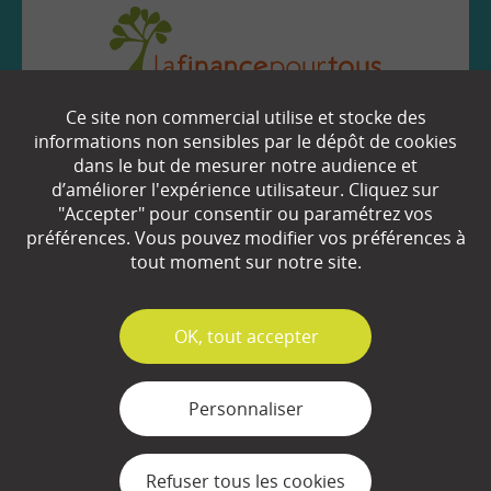
Ce site non commercial utilise et stocke des
EN SAVOIR
+
informations non sensibles par le dépôt de cookies
dans le but de mesurer notre audience et
d’améliorer l'expérience utilisateur. Cliquez sur
Qui sommes-nous ?
"Accepter" pour consentir ou paramétrez vos
préférences. Vous pouvez modifier vos préférences à
Partenaires
tout moment sur notre site.
Espace Presse
✓
OK, tout accepter
Plan du site
Contact
Personnaliser
Mentions légales
Refuser tous les cookies
Gestion des cookies