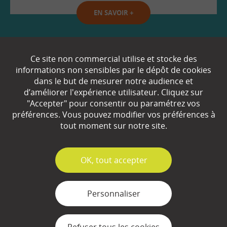
EN SAVOIR
+
Qui sommes-nous ?
Ce site non commercial utilise et stocke des
informations non sensibles par le dépôt de cookies
Partenaires
dans le but de mesurer notre audience et
d’améliorer l'expérience utilisateur. Cliquez sur
Espace Presse
"Accepter" pour consentir ou paramétrez vos
préférences. Vous pouvez modifier vos préférences à
Plan du site
tout moment sur notre site.
Contact
Mentions légales
✓
OK, tout accepter
Gestion des cookies
Personnaliser
Refuser tous les cookies