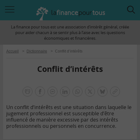
Accéder
Acc
à
à
La finance pour tous est une association d’intérêt général, créée
la
la
pour aider chacun à se sentir plus à l’aise avec les questions
navigation
rec
économiques et financières.
Accueil
>
Dictionnaire
>
Conflit d’intérêts
Conflit d’intérêts
la
finance
facebook
facebook
Linkedin
Whatsapp
Twitter
bluesky
Copier
pour
messenger
le
tous
Un conflit d’intérêts est une situation dans laquelle le
lien
jugement professionnel est susceptible d’être
influencé de manière excessive par des intérêts
professionnels ou personnels en concurrence.