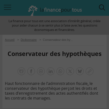
Accéder
Acc
à
à
La finance pour tous est une association d’intérêt général, créée
la
la
pour aider chacun à se sentir plus à l’aise avec les questions
navigation
rec
économiques et financières.
Accueil
>
Dictionnaire
>
Conservateur des hypothèques
Conservateur des hypothèques
la
finance
facebook
facebook
Linkedin
Whatsapp
Twitter
bluesky
Copier
pour
messenger
le
tous
Haut fonctionnaire de l’administration fiscale
,
le
lien
conservateur des hypothèque perçoit les droits et
taxes d’enregistrement des actes authentifiés dont
les contrats de mariages.