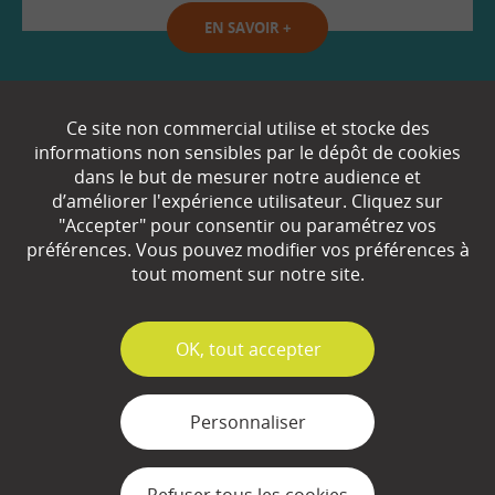
EN SAVOIR
+
Qui sommes-nous ?
Ce site non commercial utilise et stocke des
informations non sensibles par le dépôt de cookies
Partenaires
dans le but de mesurer notre audience et
d’améliorer l'expérience utilisateur. Cliquez sur
Espace Presse
"Accepter" pour consentir ou paramétrez vos
préférences. Vous pouvez modifier vos préférences à
Plan du site
tout moment sur notre site.
Contact
Mentions légales
✓
OK, tout accepter
Gestion des cookies
Personnaliser
Refuser tous les cookies