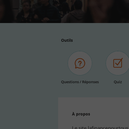
Outils
Questions / Réponses
Quiz
À propos
Le site lafinancepourtous.