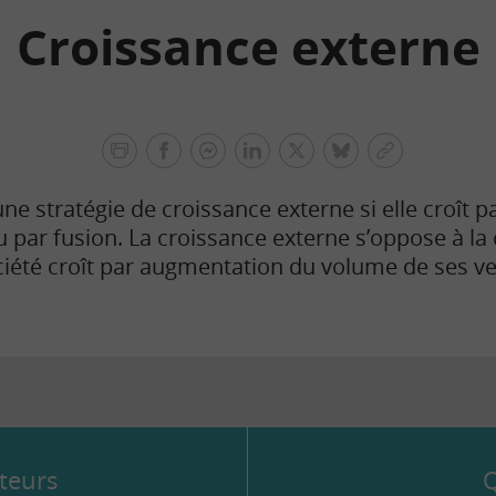
Croissance externe
facebook
facebook
Linkedin
Twitter
bluesky
Copier
messenger
le
une stratégie de croissance externe si elle croît p
lien
 par fusion. La croissance externe s’oppose à la
ciété croît par augmentation du volume de ses ve
teurs
Q