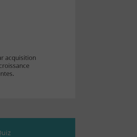
ar acquisition
 croissance
ntes.
uiz