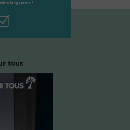
tir à long terme ?
ur tous