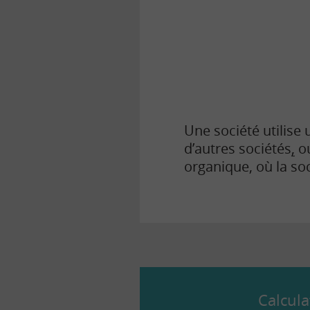
la
finance
pour
tous
Une société utilise 
d’autres sociétés
,
ou
organique, où la so
Calcula