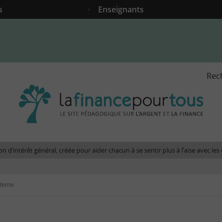
s
Enseignants
Rec
La
fina
pour
tous
-
Le
n d’intérêt général, créée pour aider chacun à se sentir plus à l’aise avec l
site
péda
sur
terne
l'arg
et
la
fina