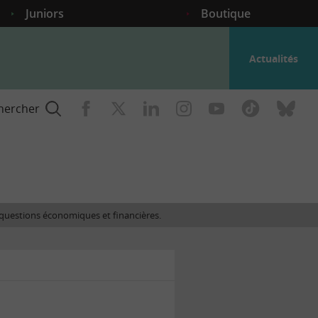
Juniors
Boutique
Actualités
hercher
nce
es questions économiques et financières.
gogique
ent
nce