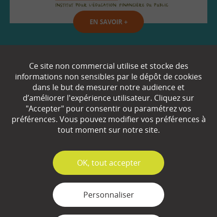
EN SAVOIR
+
Qui sommes-nous ?
Ce site non commercial utilise et stocke des
informations non sensibles par le dépôt de cookies
Partenaires
dans le but de mesurer notre audience et
d’améliorer l'expérience utilisateur. Cliquez sur
Espace Presse
"Accepter" pour consentir ou paramétrez vos
préférences. Vous pouvez modifier vos préférences à
Plan du site
tout moment sur notre site.
Contact
Mentions légales
✓
OK, tout accepter
Gestion des cookies
Personnaliser