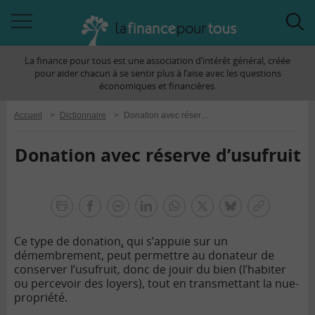
Accéder
Acc
à
à
La finance pour tous est une association d’intérêt général, créée
la
la
pour aider chacun à se sentir plus à l’aise avec les questions
navigation
rec
économiques et financières.
Accueil
>
Dictionnaire
>
Donation avec réserve d’usufruit
Donation avec réserve d’usufruit
la
finance
facebook
facebook
Linkedin
Whatsapp
Twitter
bluesky
Copier
pour
messenger
le
tous
Ce type de donation
,
qui s’appuie sur un
lien
démembrement, peut permettre au donateur de
conserver l’usufruit, donc de jouir du bien (l’habiter
ou percevoir des loyers), tout en transmettant la nue-
propriété.