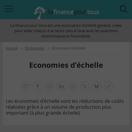
Accéder
Acc
à
à
La finance pour tous est une association d’intérêt général, créée
la
la
pour aider chacun à se sentir plus à l’aise avec les questions
navigation
rec
économiques et financières.
Accueil
>
Dictionnaire
>
Economies d’échelle
Economies d’échelle
la
finance
facebook
facebook
Linkedin
Whatsapp
Twitter
bluesky
Copier
pour
messenger
le
tous
Les économies d’échelle sont les réductions de coûts
lien
réalisées grâce à un volume de production plus
important (à plus grande échelle)