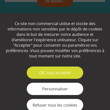
EN SAVOIR
+
Qui sommes-nous ?
Ce site non commercial utilise et stocke des
informations non sensibles par le dépôt de cookies
Partenaires
dans le but de mesurer notre audience et
d’améliorer l'expérience utilisateur. Cliquez sur
Espace Presse
"Accepter" pour consentir ou paramétrez vos
préférences. Vous pouvez modifier vos préférences à
Plan du site
tout moment sur notre site.
Contact
Mentions légales
✓
OK, tout accepter
Gestion des cookies
Personnaliser
Refuser tous les cookies