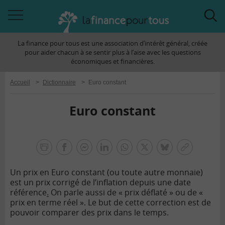
Accéder
Acc
à
à
La finance pour tous est une association d’intérêt général, créée
la
la
pour aider chacun à se sentir plus à l’aise avec les questions
navigation
rec
économiques et financières.
Accueil
>
Dictionnaire
>
Euro constant
Euro constant
la
finance
facebook
facebook
Linkedin
Whatsapp
Twitter
bluesky
Copier
pour
messenger
le
tous
Un prix en Euro constant (ou toute autre monnaie)
lien
est un prix corrigé de l’inflation depuis une date
référence
.
On parle aussi de « prix déflaté » ou de «
prix en terme réel ». Le but de cette correction est de
pouvoir comparer des prix dans le temps.