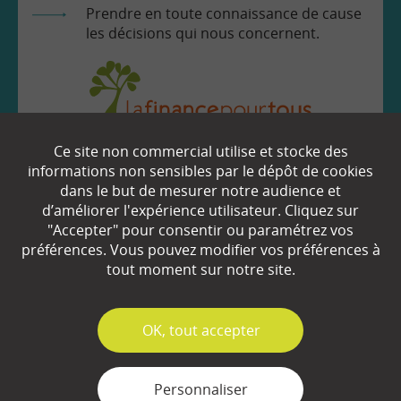
Prendre en toute connaissance de cause
les décisions qui nous concernent.
Ce site non commercial utilise et stocke des
EN SAVOIR
+
informations non sensibles par le dépôt de cookies
dans le but de mesurer notre audience et
d’améliorer l'expérience utilisateur. Cliquez sur
Qui sommes-nous ?
"Accepter" pour consentir ou paramétrez vos
préférences. Vous pouvez modifier vos préférences à
Partenaires
tout moment sur notre site.
Espace Presse
✓
OK, tout accepter
Plan du site
Contact
Personnaliser