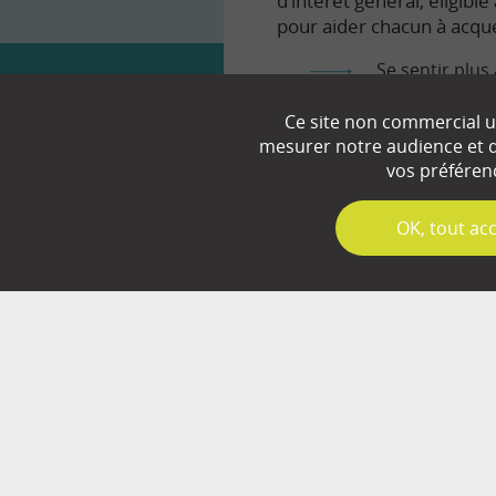
d’intérêt général, éligibl
pour aider chacun à acqué
Se sentir plus 
Comprendre le
Ce site non commercial ut
mesurer notre audience et d’
Prendre en to
vos préféren
✓
OK, tout ac