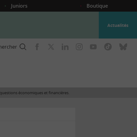
Juniors
Boutique
Actualités
hercher
nce
es questions économiques et financières.
gogique
ent
nce