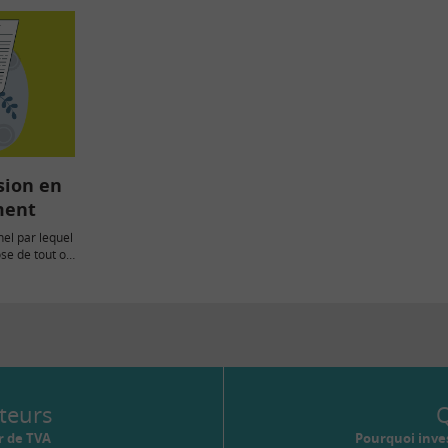
sion en
ment
el par lequel
ose de tout ou
teurs
Q
r de TVA
Pourquoi inves