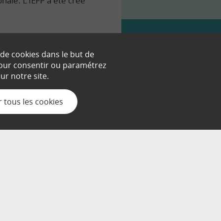
onale. L’IEFP a été créé
 de cookies dans le but de
 pour consentir ou paramétrez
nt.
r notre site.
 tous les cookies