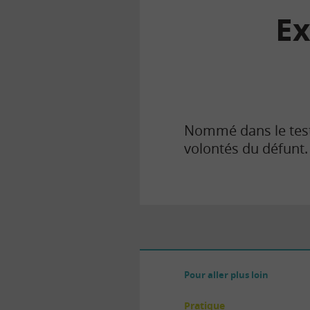
Ex
la
finance
pour
tous
Nommé dans le te
volontés du défunt.
Pour aller plus loin
Pratique