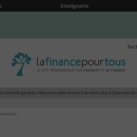
s
Enseignants
Rec
La
fina
pour
tous
-
Le
n d’intérêt général, créée pour aider chacun à se sentir plus à l’aise avec l
site
péda
sur
tamentaire
l'arg
et
la
fina