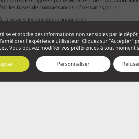
e au mécénat et agréée par le Ministère de l’Education Nati
rir les bases de connaissances nécessaires pour :
à l’aise avec les questions financières.
s enjeux économiques du monde dans lequel nous vivons.
ilise et stocke des informations non sensibles par le dépôt
améliorer l'expérience utilisateur. Cliquez sur "Accepter"
ute connaissance de cause les décisions qui nous concerne
ces. Vous pouvez modifier vos préférences à tout moment su
cepter
Personnaliser
Refuser
EN SAVOIR
+