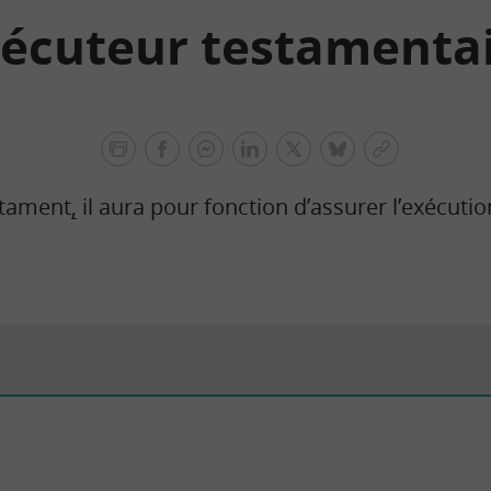
écuteur testamenta
facebook
facebook
Linkedin
Twitter
bluesky
Copier
messenger
le
stament
,
il aura pour fonction d’assurer l’exécuti
lien