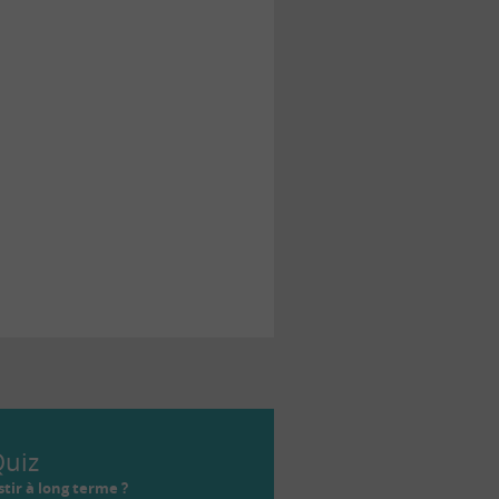
uiz
tir à long terme ?