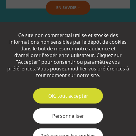
EN SAVOIR
+
Qui sommes-nous ?
Ce site non commercial utilise et stocke des
informations non sensibles par le dépôt de cookies
Partenaires
dans le but de mesurer notre audience et
d’améliorer l'expérience utilisateur. Cliquez sur
Espace Presse
"Accepter" pour consentir ou paramétrez vos
préférences. Vous pouvez modifier vos préférences à
Plan du site
tout moment sur notre site.
Contact
Mentions légales
✓
OK, tout accepter
Gestion des cookies
Personnaliser
Refuser tous les cookies