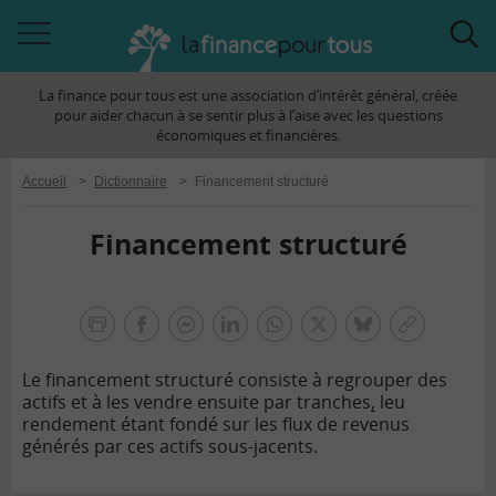
Accéder
Acc
à
à
La finance pour tous est une association d’intérêt général, créée
la
la
pour aider chacun à se sentir plus à l’aise avec les questions
navigation
rec
économiques et financières.
Accueil
>
Dictionnaire
>
Financement structuré
Financement structuré
la
finance
facebook
facebook
Linkedin
Whatsapp
Twitter
bluesky
Copier
pour
messenger
le
tous
Le financement structuré consiste à regrouper des
lien
actifs et à les vendre ensuite par tranches
,
leu
rendement étant fondé sur les flux de revenus
générés par ces actifs sous-jacents.