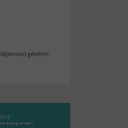
 (dépenses) générés
uiz
tir à long terme ?