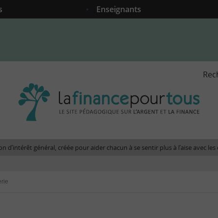
s
Enseignants
Rec
La
fina
pour
tous
-
Le
n d’intérêt général, créée pour aider chacun à se sentir plus à l’aise avec l
site
péda
sur
erie
l'arg
et
la
fina