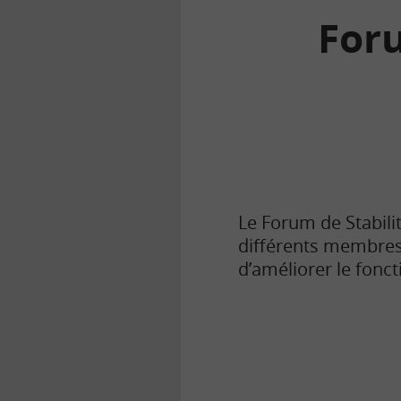
Foru
la
finance
pour
tous
Le Forum de Stabilit
différents membres 
d’améliorer le fonc