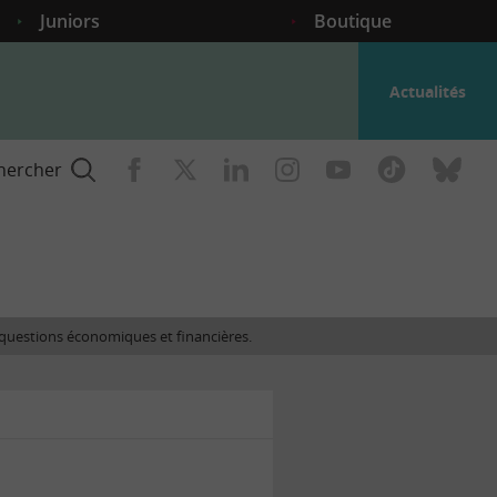
Juniors
Boutique
Actualités
hercher
nce
es questions économiques et financières.
gogique
ent
nce