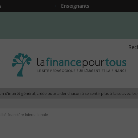
s
Enseignants
Rec
La
fina
pour
tous
-
Le
n d’intérêt général, créée pour aider chacun à se sentir plus à l’aise avec l
site
péda
sur
lité financière Internationale
l'arg
et
la
fina