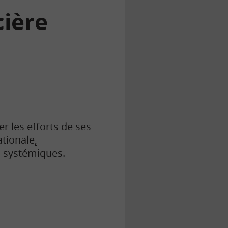
cière
r les efforts de ses
ationale
,
s systémiques.