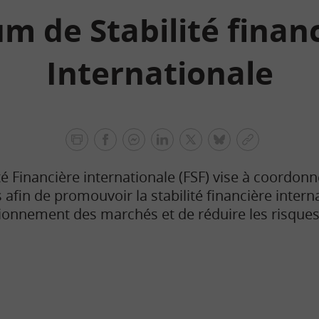
m de Stabilité finan
Internationale
facebook
facebook
Linkedin
Twitter
bluesky
Copier
messenger
le
é Financière internationale (FSF) vise à coordonne
lien
afin de promouvoir la stabilité financière intern
tionnement des marchés et de réduire les risque