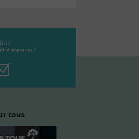
uiz
tir à long terme ?
ur tous