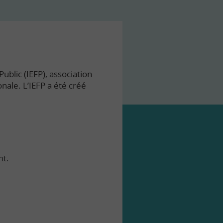
ublic (IEFP), association
onale. L’IEFP a été créé
nt.