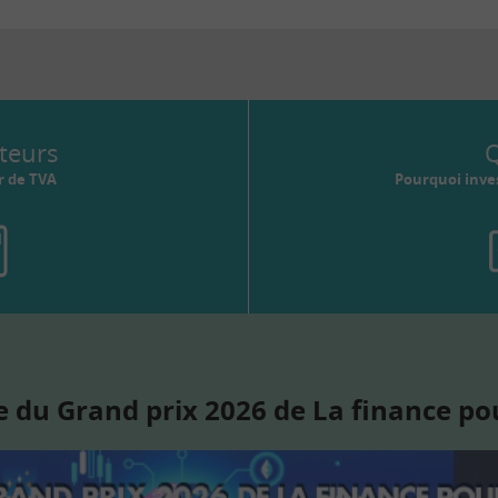
teurs
Q
r de TVA
Pourquoi inves
 du Grand prix 2026 de La finance po