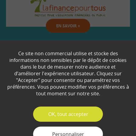
EN SAVOIR
+
Qui sommes-nous ?
Ce site non commercial utilise et stocke des
informations non sensibles par le dépôt de cookies
Partenaires
dans le but de mesurer notre audience et
d’améliorer l'expérience utilisateur. Cliquez sur
Espace Presse
"Accepter" pour consentir ou paramétrez vos
préférences. Vous pouvez modifier vos préférences à
Plan du site
tout moment sur notre site.
Contact
Mentions légales
✓
OK, tout accepter
Gestion des cookies
Personnaliser