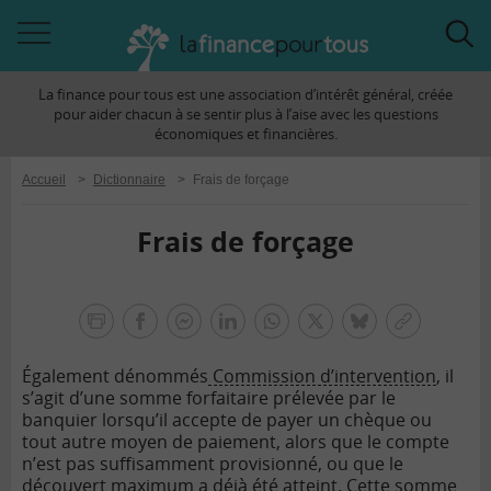
Accéder
Acc
à
à
La finance pour tous est une association d’intérêt général, créée
la
la
pour aider chacun à se sentir plus à l’aise avec les questions
navigation
rec
économiques et financières.
Accueil
>
Dictionnaire
>
Frais de forçage
Frais de forçage
la
finance
facebook
facebook
Linkedin
Whatsapp
Twitter
bluesky
Copier
pour
messenger
le
tous
Également dénommés
Commission d’intervention
, il
lien
s’agit d’une somme forfaitaire prélevée par le
banquier lorsqu’il accepte de payer un chèque ou
tout autre moyen de paiement, alors que le compte
n’est pas suffisamment provisionné, ou que le
découvert maximum a déjà été atteint. Cette somme