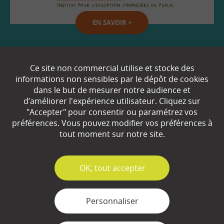
EN SAVOIR
+
Qui sommes-nous ?
Ce site non commercial utilise et stocke des
informations non sensibles par le dépôt de cookies
Partenaires
dans le but de mesurer notre audience et
d’améliorer l'expérience utilisateur. Cliquez sur
Espace Presse
"Accepter" pour consentir ou paramétrez vos
préférences. Vous pouvez modifier vos préférences à
Plan du site
tout moment sur notre site.
Contact
Mentions légales
✓
OK, tout accepter
Gestion des cookies
Personnaliser