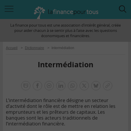
Accéder
Acc
à
à
La finance pour tous est une association d’intérêt général, créée
la
la
pour aider chacun à se sentir plus à l’aise avec les questions
navigation
rec
économiques et financières.
Accueil
>
Dictionnaire
>
Intermédiation
Intermédiation
la
finance
facebook
facebook
Linkedin
Whatsapp
Twitter
bluesky
Copier
pour
messenger
le
tous
L’intermédiation financière désigne un secteur
lien
d’activité dont le rôle est de mettre en relation les
emprunteurs et les prêteurs de capitaux. Les
banques sont les acteurs traditionnels de
l’intermédiation financière.