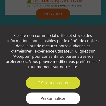
EN SAVOIR
+
Qui sommes-nous ?
Ce site non commercial utilise et stocke des
informations non sensibles par le dépôt de cookies
Partenaires
dans le but de mesurer notre audience et
d’améliorer l'expérience utilisateur. Cliquez sur
Espace Presse
"Accepter" pour consentir ou paramétrez vos
préférences. Vous pouvez modifier vos préférences à
Plan du site
tout moment sur notre site.
Contact
Mentions légales
✓
OK, tout accepter
Gestion des cookies
Personnaliser