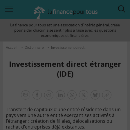
Accéder
Acc
à
à
La finance pour tous est une association d’intérêt général, créée
la
la
pour aider chacun à se sentir plus à l’aise avec les questions
navigation
rec
économiques et financières.
Accueil
>
Dictionnaire
>
Investissement direct étranger (IDE)
Investissement direct étranger
(IDE)
la
finance
facebook
facebook
Linkedin
Whatsapp
Twitter
bluesky
Copier
pour
messenger
le
tous
Transfert de capitaux d’une entité résidente dans un
lien
pays vers une autre entité exerçant ses activités à
l’étranger : création de filiales
,
délocalisations ou
rachat d’entreprises déjà existantes.