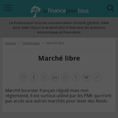
Accéder
Acc
à
à
La finance pour tous est une association d’intérêt général, créée
la
la
pour aider chacun à se sentir plus à l’aise avec les questions
navigation
rec
économiques et financières.
Accueil
>
Dictionnaire
>
Marché libre
Marché libre
la
finance
facebook
facebook
Linkedin
Whatsapp
Twitter
bluesky
Copier
pour
messenger
le
tous
Marché boursier français régulé mais non
lien
règlementé
.
Il est surtout utilisé par les PME qui n’ont
pas accès aux autres marchés pour lever des fonds.