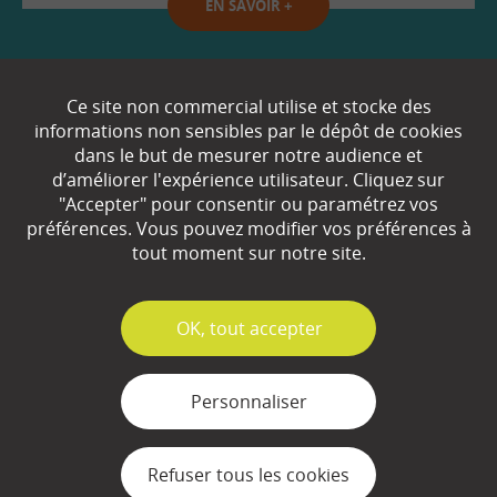
EN SAVOIR
+
Qui sommes-nous ?
Ce site non commercial utilise et stocke des
informations non sensibles par le dépôt de cookies
Partenaires
dans le but de mesurer notre audience et
d’améliorer l'expérience utilisateur. Cliquez sur
Espace Presse
"Accepter" pour consentir ou paramétrez vos
préférences. Vous pouvez modifier vos préférences à
Plan du site
tout moment sur notre site.
Contact
Mentions légales
✓
OK, tout accepter
Gestion des cookies
Personnaliser
Refuser tous les cookies