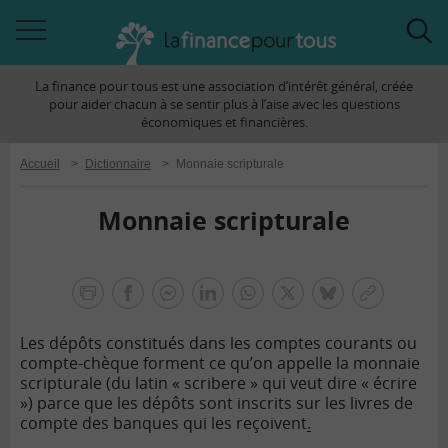
Accéder
Acc
à
à
La finance pour tous est une association d’intérêt général, créée
la
la
pour aider chacun à se sentir plus à l’aise avec les questions
navigation
rec
économiques et financières.
Accueil
>
Dictionnaire
>
Monnaie scripturale
Monnaie scripturale
la
finance
facebook
facebook
Linkedin
Whatsapp
Twitter
bluesky
Copier
pour
messenger
le
tous
Les dépôts constitués dans les comptes courants ou
lien
compte-chèque forment ce qu’on appelle la monnaie
scripturale (du latin « scribere » qui veut dire « écrire
») parce que les dépôts sont inscrits sur les livres de
compte des banques qui les reçoivent
.