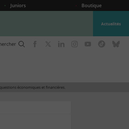
Juniors
Boutique
Actualités
hercher
nce
es questions économiques et financières.
gogique
ent
nce