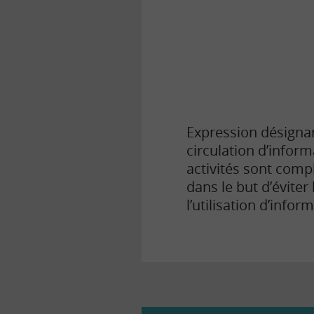
la
finance
pour
tous
Expression désignan
circulation d’inform
activités sont comp
dans le but d’éviter
l’utilisation d’infor