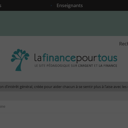
s
Enseignants
Rec
La
fina
pour
tous
-
Le
n d’intérêt général, créée pour aider chacun à se sentir plus à l’aise avec l
site
péda
sur
hine
l'arg
et
la
fina