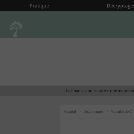
Pratique
Décryptage
Accueil
La finance pour tous est une associatio
Accueil
>
Dictionnaire
>
Muraille de C