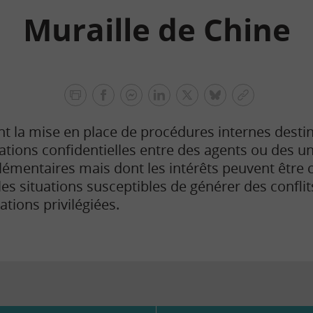
Muraille de Chine
facebook
facebook
Linkedin
Twitter
bluesky
Copier
messenger
le
t la mise en place de procédures internes desti
lien
ations confidentielles entre des agents ou des un
lémentaires mais dont les intérêts peuvent être 
 les situations susceptibles de générer des conflit
mations privilégiées.