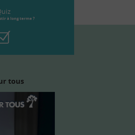
uiz
tir à long terme ?
ur tous