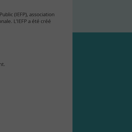
ublic (IEFP), association
onale. L’IEFP a été créé
nt.