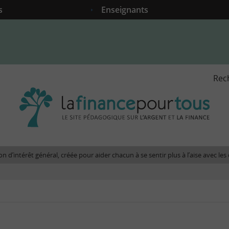
s
Enseignants
Rec
La
fina
pour
tous
-
Le
n d’intérêt général, créée pour aider chacun à se sentir plus à l’aise avec l
site
péda
sur
l'arg
et
la
fina