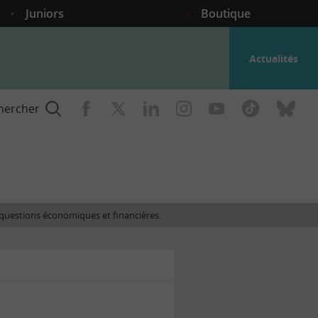
Juniors
Boutique
Actualités
hercher
nce
es questions économiques et financières.
gogique
ent
nce