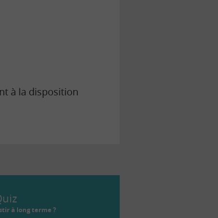
 à la disposition
uiz
tir à long terme ?