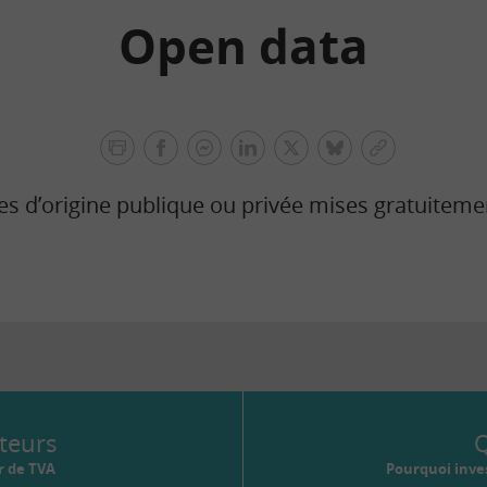
Open data
facebook
facebook
Linkedin
Twitter
bluesky
Copier
messenger
le
d’origine publique ou privée mises gratuitement
lien
teurs
Q
r de TVA
Pourquoi inves