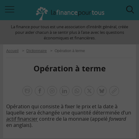
Accéder
Acc
à
à
La finance pour tous est une association d’intérêt général, créée
la
la
pour aider chacun à se sentir plus à l’aise avec les questions
navigation
rec
économiques et financières.
Accueil
>
Dictionnaire
>
Opération à terme
Opération à terme
la
finance
facebook
facebook
Linkedin
Whatsapp
Twitter
bluesky
Copier
pour
messenger
le
tous
Opération qui consiste à fixer le prix et la date à
lien
laquelle sera échangée une quantité déterminée d’un
actif financier
contre de la monnaie (appelé
forward
en anglais).