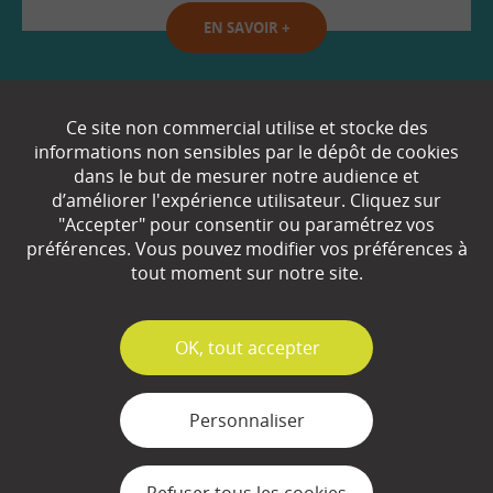
EN SAVOIR
+
Qui sommes-nous ?
Ce site non commercial utilise et stocke des
informations non sensibles par le dépôt de cookies
Partenaires
dans le but de mesurer notre audience et
d’améliorer l'expérience utilisateur. Cliquez sur
Espace Presse
"Accepter" pour consentir ou paramétrez vos
préférences. Vous pouvez modifier vos préférences à
Plan du site
tout moment sur notre site.
Contact
Mentions légales
✓
OK, tout accepter
Gestion des cookies
Personnaliser
Refuser tous les cookies