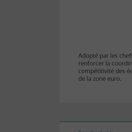
la
finance
pour
tous
Adopté par les chef
renforcer la coordi
compétitivité des é
de la zone euro.