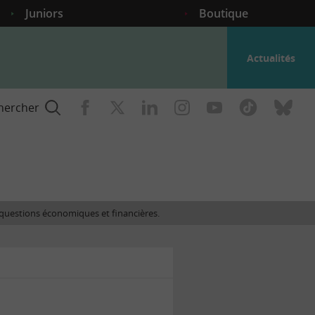
Juniors
Boutique
Actualités
hercher
nce
es questions économiques et financières.
gogique
ent
nce