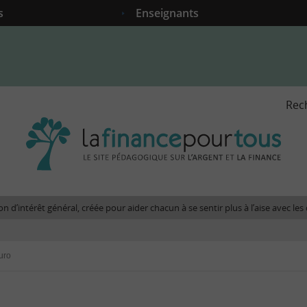
s
Enseignants
Rec
La
fina
pour
tous
-
Le
n d’intérêt général, créée pour aider chacun à se sentir plus à l’aise avec l
site
péda
sur
uro
l'arg
et
la
fina