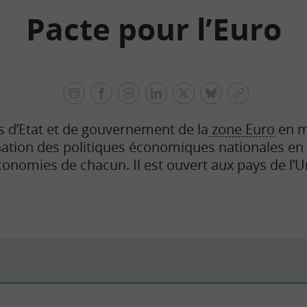
Pacte pour l’Euro
facebook
facebook
Linkedin
Twitter
bluesky
Copier
messenger
le
s d’Etat et de gouvernement de la
zone Euro
en ma
lien
nation des politiques économiques nationales en 
conomies de chacun. Il est ouvert aux pays de 