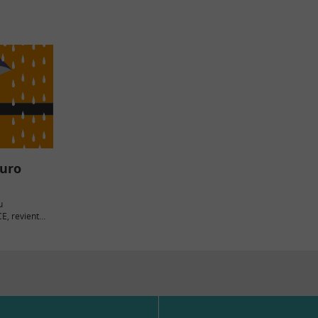
Euro
u
E, revient