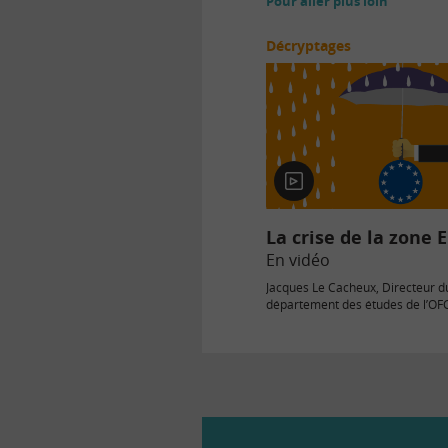
Pour aller plus loin
Décryptages
En
vidéo
La crise de la zone 
En vidéo
Jacques Le Cacheux, Directeur d
département des études de l’OFC
sur la crise de la zone Euro, les…