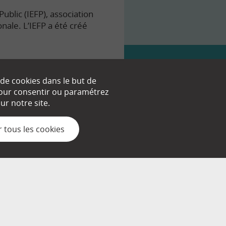
ublic (IEFP), association
onale. L’IEFP a été créé
 de cookies dans le but de
 pour consentir ou paramétrez
nt.
r notre site.
 tous les cookies