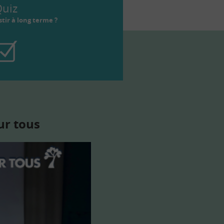
uiz
tir à long terme ?
ur tous