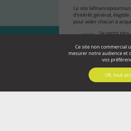
Le site lafinancepourtous.
d’intérêt général, éligibl
pour aider chacun à acqué
Se sentir plus 
Comprendre le
Ce site non commercial ut
mesurer notre audience et d’
Prendre en to
vos préféren
✓
OK, tout ac